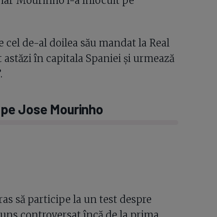
 iar Mourinho l-a înlocuit pe
 cel de-al doilea său mandat la Real
 astăzi în capitala Spaniei și urmează
.
t pe Jose Mourinho
as să participe la un test despre
spuns controversat încă de la prima