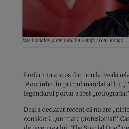
Jose Bordalas, antrenorul lui Getafe / Foto: Imago
Preferința a scos din nou la iveală rela
Mourinho. În primul mandat al lui „T
legendarul portar a fost „retrogradat
Deși a declarat recent că nu are „nici
consideră „un mare profesionist”, Casi
de revenirea lui „The Special One” pe