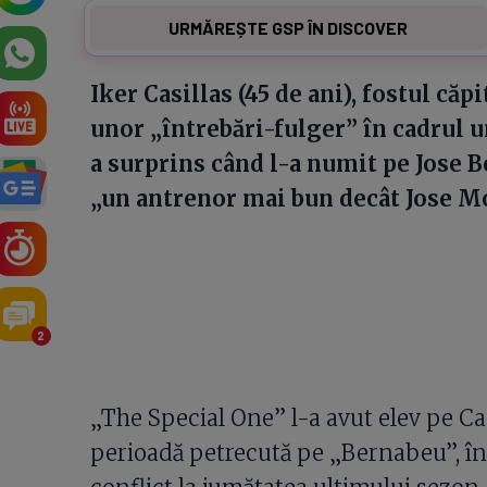
URMĂREȘTE GSP ÎN DISCOVER
Iker Casillas (45 de ani), fostul căpi
unor „întrebări-fulger” în cadrul u
a surprins când l-a numit pe Jose Bo
„un antrenor mai bun decât Jose Mo
2
„The Special One” l-a avut elev pe Ca
perioadă petrecută pe „Bernabeu”, într