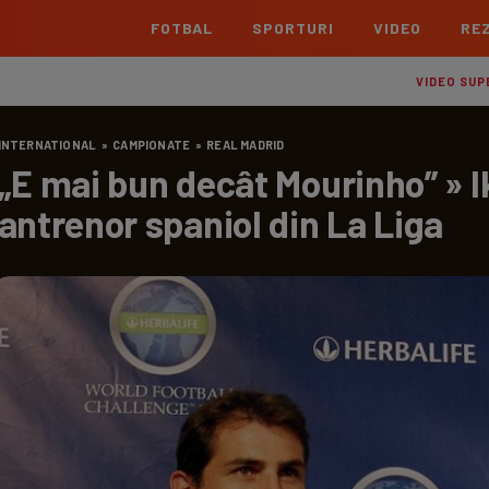
FOTBAL
SPORTURI
VIDEO
REZ
România
Interna
VIDEO SUP
Superliga
Cham
INTERNATIONAL
»
CAMPIONATE
»
REAL MADRID
Echipe
Meciuri
Clasament
Echipe
„E mai bun decât Mourinho” » I
Liga 2
Euro
antrenor spaniol din La Liga
Echipe
Meciuri
Clasament
Echipe
Cupa României Betano
Con
Echipe
Meciuri
Echi
La L
TOATE ȘTIRILE
Echipe
Prem
Echipe
Bund
Echipe