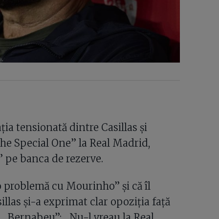
ția tensionată dintre Casillas și
he Special One” la Real Madrid,
” pe banca de rezerve.
o problemă cu Mourinho” și că îl
llas și-a exprimat clar opoziția față
 „Bernabeu”: „Nu-l vreau la Real