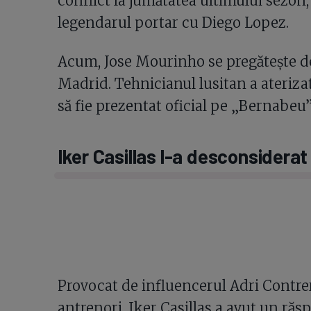
conflict la jumătatea ultimului sezon,
legendarul portar cu Diego Lopez.
Acum, Jose Mourinho se pregătește de
Madrid. Tehnicianul lusitan a aterizat
să fie prezentat oficial pe „Bernabeu”
Iker Casillas l-a desconsidera
Provocat de influencerul Adri Contrer
antrenori, Iker Casillas a avut un ră