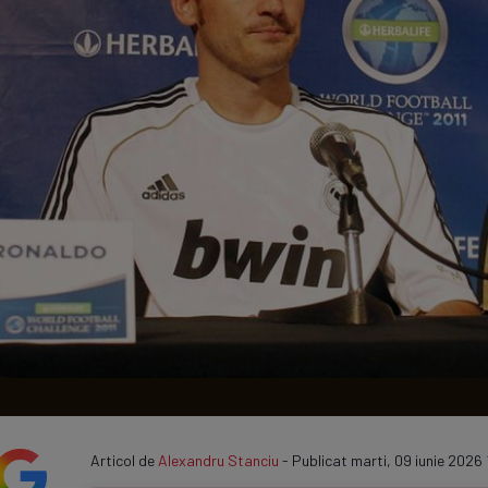
Seri
Echipe
Program TV
Articol de
Alexandru Stanciu
- Publicat marti, 09 iunie 2026 