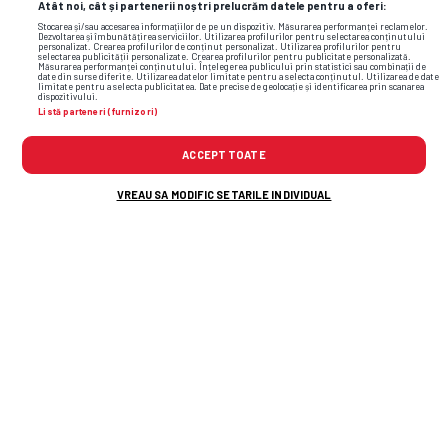
Atât noi, cât și partenerii noștri prelucrăm datele pentru a oferi:
Stocarea și/sau accesarea informațiilor de pe un dispozitiv. Măsurarea performanței reclamelor.
Dezvoltarea și îmbunătățirea serviciilor. Utilizarea profilurilor pentru selectarea conținutului
personalizat. Crearea profilurilor de conținut personalizat. Utilizarea profilurilor pentru
selectarea publicității personalizate. Crearea profilurilor pentru publicitate personalizată.
Măsurarea performanței conținutului. Înțelegerea publicului prin statistici sau combinații de
date din surse diferite. Utilizarea datelor limitate pentru a selecta conținutul. Utilizarea de date
limitate pentru a selecta publicitatea. Date precise de geolocație și identificarea prin scanarea
dispozitivului.
Listă parteneri (furnizori)
parma
cristi chivu
titlu
serie a
inter
ACCEPT TOATE
VREAU SA MODIFIC SETARILE INDIVIDUAL