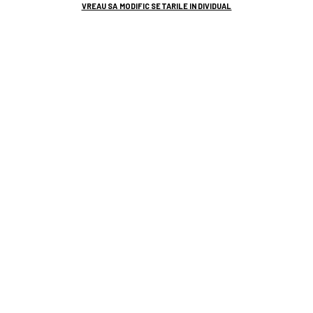
VREAU SA MODIFIC SETARILE INDIVIDUAL
TOP ȘTIRI
ȘTIRI SPORT