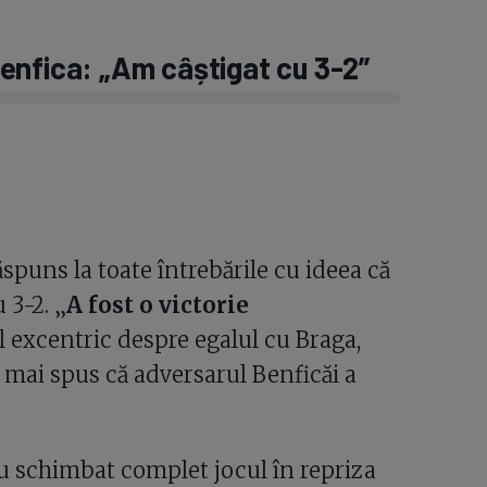
enfica: „Am câștigat cu 3-2”
spuns la toate întrebările cu ideea că
 3-2. „
A fost o victorie
l excentric despre egalul cu Braga,
 mai spus că adversarul Benficăi a
au schimbat complet jocul în repriza