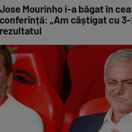
Jose Mourinho i-a băgat în cea
Seri
Echipe
conferință: „Am câștigat cu 3-2
rezultatul
Program TV