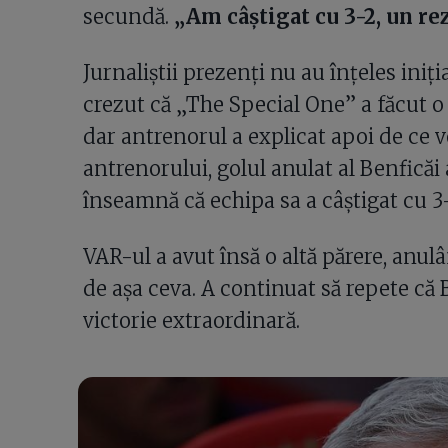
secundă.
„Am câștigat cu 3-2, un re
Jurnaliștii prezenți nu au înțeles ini
crezut că „The Special One” a făcut o g
dar antrenorul a explicat apoi de ce v
antrenorului, golul anulat al Benficăi 
înseamnă că echipa sa a câștigat cu 3-
VAR-ul a avut însă o altă părere, anu
de așa ceva. A continuat să repete că B
victorie extraordinară.