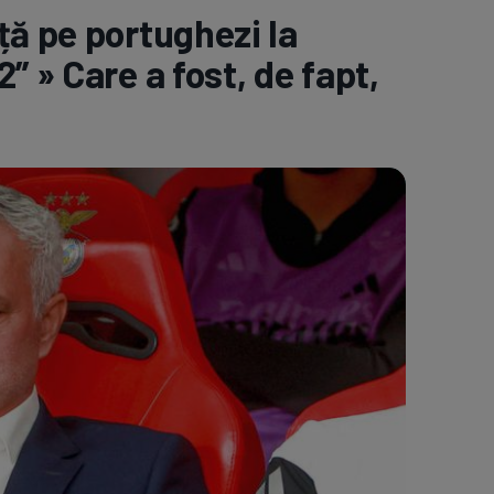
ță pe portughezi la
e A
Meciuri
Clasament
” » Care a fost, de fapt,