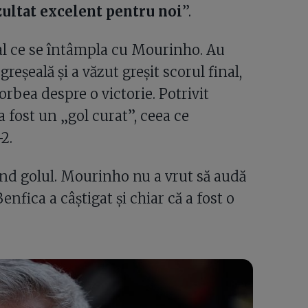
zultat excelent pentru noi
”.
țial ce se întâmpla cu Mourinho. Au
reșeală și a văzut greșit scorul final,
orbea despre o victorie. Potrivit
a fost un „gol curat”, ceea ce
2.
lând golul. Mourinho nu a vrut să audă
enfica a câștigat și chiar că a fost o