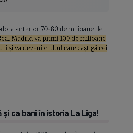
valora anterior 70-80 de milioane de
 Real Madrid va primi 100 de milioane
i și va deveni clubul care câștigă cei
și ca bani în istoria La Liga!