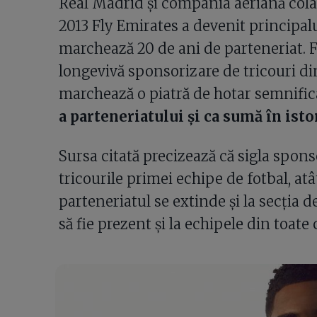
Real Madrid și compania aeriană colab
2013 Fly Emirates a devenit principal
marchează 20 de ani de parteneriat. F
longevivă sponsorizare de tricouri din
marchează o piatră de hotar semnific
a parteneriatului și ca sumă în isto
Sursa citată precizează că sigla spon
tricourile primei echipe de fotbal, atât
parteneriatul se extinde și la secția 
să fie prezent și la echipele din toate