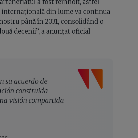
teneriatul a fost reînnoit, astfel
 internațională din lume va continua
 nostru până în 2031, consolidând o
două decenii”, a anunțat oficial
n su acuerdo de
ación construida
 una visión compartida
026