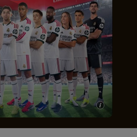
e A
Meciuri
Clasament