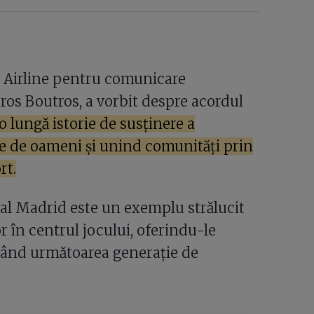
s Airline pentru comunicare
ros Boutros, a vorbit despre acordul
o lungă istorie de susținere a
e de oameni și unind comunități prin
rt.
al Madrid este un exemplu strălucit
r în centrul jocului, oferindu-le
rând următoarea generație de