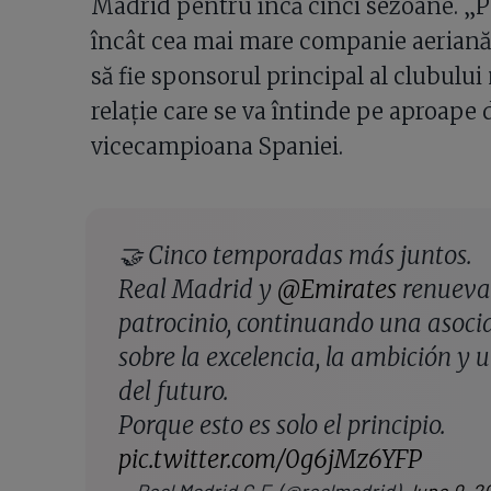
Madrid pentru încă cinci sezoane. „Par
încât cea mai mare companie aeriană
să fie sponsorul principal al clubului
relație care se va întinde pe aproape 
vicecampioana Spaniei.
🤝 Cinco temporadas más juntos.
Real Madrid y
@Emirates
renueva
patrocinio, continuando una asoci
sobre la excelencia, la ambición y
del futuro.
Porque esto es solo el principio.
pic.twitter.com/0g6jMz6YFP
— Real Madrid C.F. (@realmadrid)
June 9, 2