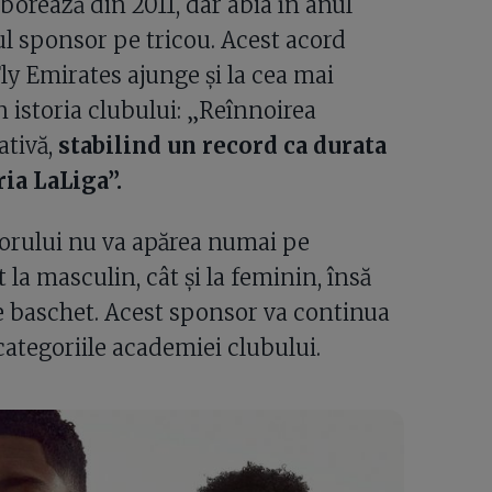
orează din 2011, dar abia în anul
ul sponsor pe tricou. Acest acord
ly Emirates ajunge și la cea mai
 istoria clubului: „Reînnoirea
ativă,
stabilind un record ca durata
ria LaLiga”.
sorului nu va apărea numai pe
 la masculin, cât și la feminin, însă
de baschet. Acest sponsor va continua
 categoriile academiei clubului.