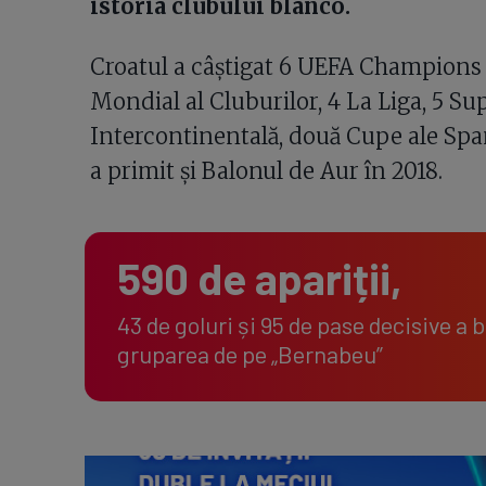
istoria clubului blanco.
Croatul a câștigat 6 UEFA Champions 
Mondial al Cluburilor, 4 La Liga, 5 S
Intercontinentală, două Cupe ale Spa
a primit și Balonul de Aur în 2018.
590 de apariții,
43 de goluri și 95 de pase decisive a 
gruparea de pe „Bernabeu”