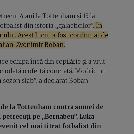
trecut 4 ani la Tottenham și 13 la
tbalist din istoria „galacticilor".
În
nului. Acest lucru a fost confirmat de
italian, Zvonimir Boban.
ce echipa încă din copilărie și a vrut
iciodată o ofertă concretă. Modric nu
n sezon slab", a declarat Boban
l de la Tottenham contra sumei de
i petrecuți pe „Bernabeu”, Luka
evenit cel mai titrat fotbalist din