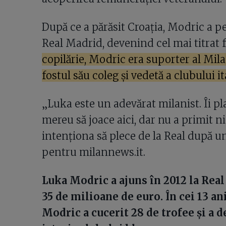
După ce a părăsit Croația, Modric a pe
Real Madrid, devenind cel mai titrat fo
copilărie, Modric era suporter al Mila
fostul său coleg și vedetă a clubului 
„Luka este un adevărat milanist. Îi pla
mereu să joace aici, dar nu a primit n
intenționa să plece de la Real după u
pentru milannews.it.
Luka Modric a ajuns în 2012 la Rea
35 de milioane de euro. În cei 13 an
Modric a cucerit 28 de trofee și a d