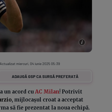
 Actualizat miercuri, 04 iunie 2025 05:39
ADAUGĂ GSP CA SURSĂ PREFERATĂ
 la un acord cu
AC Milan
! Potrivit
arzio
, mijlocașul croat a acceptat
urma să fie prezentat la noua echipă.