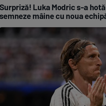
Surpriză! Luka Modric s-a hotăr
Seri
Echipe
semneze mâine cu noua echip
Program TV