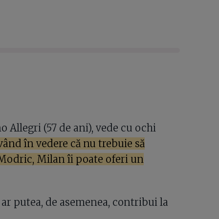
 Allegri (57 de ani), vede cu ochi
vând în vedere că nu trebuie să
odric, Milan îi poate oferi un
ar putea, de asemenea, contribui la