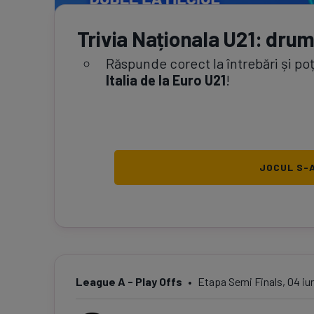
Trivia Naționala U21: drum
Răspunde corect la întrebări și po
Italia de la Euro U21
!
JOCUL S-A
League A - Play Offs
Etapa
Semi Finals
,
04 iu