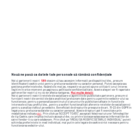
Flash News: cele mai importante reacții
și faze video din sport
Nouă ne pasă ca datele tale personale să rămână confidențiale
Noi și partenerii noștri
589
stocăm și/sau accesăm informații pe dispozitivul dvs., precum
identificatorii cookie unici pentru prelucrarea datelor cu caracter personal. Puteți accepta sau
gestiona preferințele dvs. făcând clic mai jos, respectiv vă puteți opune utilizării unui interes
legitim în orice moment pe pagina cu politica de confidențialitate. Aceste alegeri vor fi raportate
partenerilor noștri și nu vă vor afecta navigarea.
Mai multe detalii
Noi si partenerii nostri (retelele de socializare si agentiile de publicitate partenere, precum si
furnizorii nostri de servicii de date analitice) prelucram date pentru a permite website-ului sa
functioneze, pentru a personaliza continutul si anunturile publicitare afisate in functie de
interesele si/sau profilul dvs., pentru a va oferi functionalitati aferente retelelor de socializare si
pentru a analiza traficul pe website. Beneficiati de drepturile prevazute de art. 15-22 din GDPR in
legatura cu prelucrarea datelor cu caracter personal. Aceste drepturi pot fi exercitate prin
modalitatea indicata
aici
. Prin click pe “ACCEPT TOATE”, acceptati folosirea tuturor Tehnologiilor
de tip Cookie, care implica inclusiv acceptul dvs. cu privire la stocarea/accesarea informatiilor de
catre Vendor-ii cu care colaboram. Prin click pe “VREAU SA MODIFIC SETARILE INDIVIDUAL” puteti
schimba preferintele in mod individual, mai putin cele legate de cookie strict necesare pentru
functionarea website-ului.