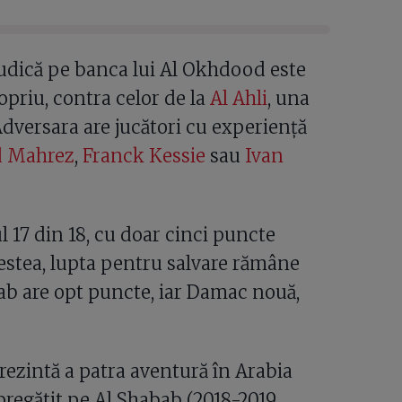
mudică pe banca lui Al Okhdood este
opriu, contra celor de la
Al Ahli
, una
Adversara are jucători cu experiență
d Mahrez
,
Franck Kessie
sau
Ivan
 17 din 18, cu doar cinci puncte
estea, lupta pentru salvare rămâne
bab are opt puncte, iar Damac nouă,
ezintă a patra aventură în Arabia
regătit pe Al Shabab (2018-2019,