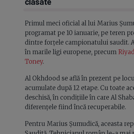
clasate
Primul meci oficial al lui Marius Șu
programat pe 10 ianuarie, pe teren pr
dintre forțele campionatului saudit. 
în marile ligi europene, precum
Riya
Toney
.
Al Okhdood se află în prezent pe locul
acumulate după 12 etape. Cu toate ac
deschisă, în condițiile în care Al Sha
diferențele fiind încă recuperabile.
Pentru Marius Șumudică, aceasta repr
Saudită. Tehnicianul român le-a mai p