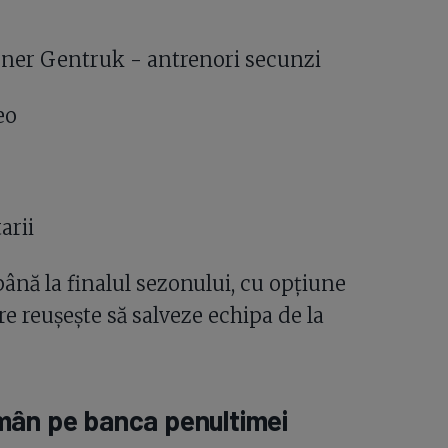
Șener Gentruk - antrenori secunzi
eo
arii
ână la finalul sezonului, cu opțiune
e reușește să salveze echipa de la
mân pe banca penultimei