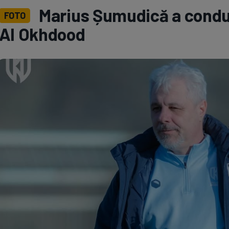
Marius Șumudică a condu
FOTO
Seri
Echipe
Al Okhdood
Program TV