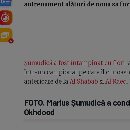
antrenament alături de noua sa for
4
Șumudică a fost întâmpinat cu flori
l
într-un campionat pe care îl cunoaște
anterioare de la
Al Shabab
și
Al Raed
.
FOTO. Marius Șumudică a condu
Okhdood