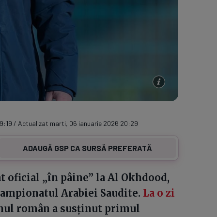
19:19 / Actualizat marti, 06 ianuarie 2026 20:29
ADAUGĂ GSP CA SURSĂ PREFERATĂ
t oficial „în pâine” la Al Okhdood,
 campionatul Arabiei Saudite.
La o zi
anul român a susținut primul