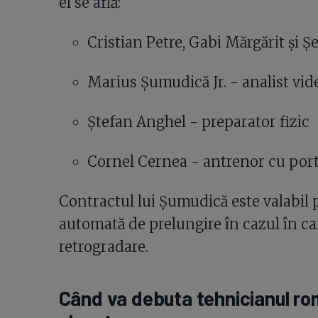
el se află:
Cristian Petre, Gabi Mărgărit și 
Marius Șumudică Jr. - analist vid
Ștefan Anghel - preparator fizic
Cornel Cernea - antrenor cu port
Contractul lui Șumudică este valabil p
automată de prelungire în cazul în car
retrogradare.
Când va debuta tehnicianul ro