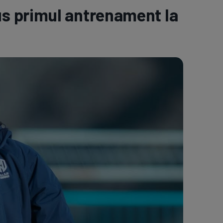
s primul antrenament la
e A
Meciuri
Clasament