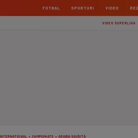
FOTBAL
SPORTURI
VIDEO
REZ
România
Interna
VIDEO SUPERLIGA
Superliga
Cham
Echipe
Meciuri
Clasament
Echipe
Liga 2
Euro
Echipe
Meciuri
Clasament
Echipe
Cupa României Betano
Con
Echipe
Meciuri
Echi
La L
TOATE ȘTIRILE
Echipe
Prem
Echipe
Bund
Echipe
INTERNATIONAL
»
CAMPIONATE
»
ARABIA SAUDITĂ