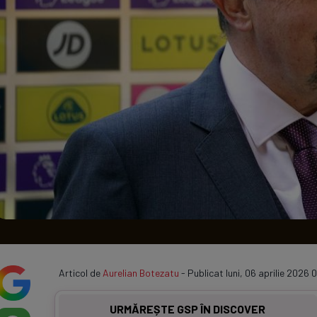
Seri
Echipe
Program TV
Articol de
Aurelian Botezatu
- Publicat luni, 06 aprilie 2026 
URMĂREȘTE GSP ÎN DISCOVER