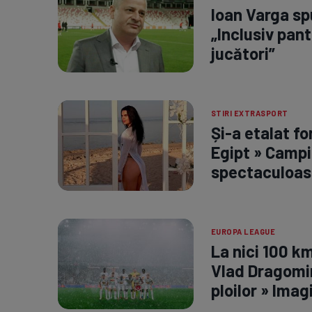
Ioan Varga spu
„Inclusiv pant
jucători”
STIRI EXTRASPORT
Și-a etalat fo
Egipt » Campi
spectaculoas
EUROPA LEAGUE
La nici 100 k
Vlad Dragomir
ploilor » Imag