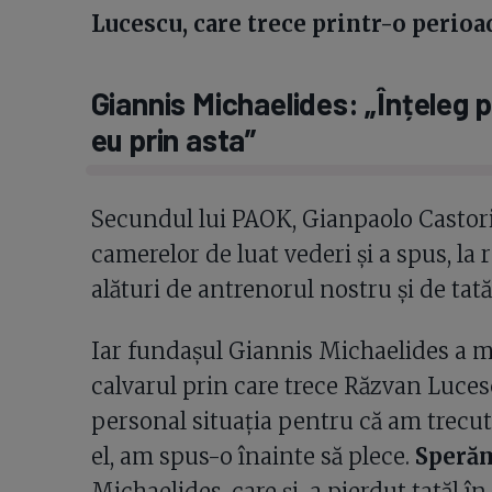
Lucescu, care trece printr-o perioad
Giannis Michaelides: „Înțeleg p
eu prin asta”
Secundul lui PAOK, Gianpaolo Castori
camerelor de luat vederi și a spus, la 
alături de antrenorul nostru și de tată
Iar fundașul Giannis Michaelides a mă
calvarul prin care trece Răzvan Luces
personal situația pentru că am trecut
el, am spus-o înainte să plece.
Sperăm
Michaelides, care și-a pierdut tatăl în