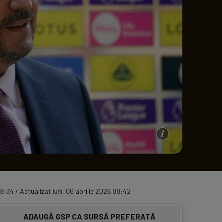
e A
Meciuri
Clasament
08:34 / Actualizat luni, 06 aprilie 2026 08:42
ADAUGĂ GSP CA SURSĂ PREFERATĂ