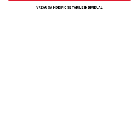
VREAU SA MODIFIC SETARILE INDIVIDUAL
TOP ȘTIRI
ȘTIRI SPORT