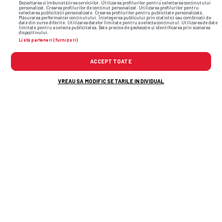
Dezvoltarea și îmbunătățirea serviciilor. Utilizarea profilurilor pentru selectarea conținutului
personalizat. Crearea profilurilor de conținut personalizat. Utilizarea profilurilor pentru
selectarea publicității personalizate. Crearea profilurilor pentru publicitate personalizată.
Măsurarea performanței conținutului. Înțelegerea publicului prin statistici sau combinații de
date din surse diferite. Utilizarea datelor limitate pentru a selecta conținutul. Utilizarea de date
limitate pentru a selecta publicitatea. Date precise de geolocație și identificarea prin scanarea
dispozitivului.
Listă parteneri (furnizori)
ACCEPT TOATE
VREAU SA MODIFIC SETARILE INDIVIDUAL
Și bulgarii
ne-au
lăsat în urmă! Bilanțul
incredibil al echipelor din Sofia în cupele
europene
Florin Prunea, dizgrațios pe stadion, ca
delegat UEFA: „Vă arăt ceva frumos. E
ce trebuie, fratello?” » Între timp,
imaginile au dispărut
„Călcâiul lui Ahile” la campioana