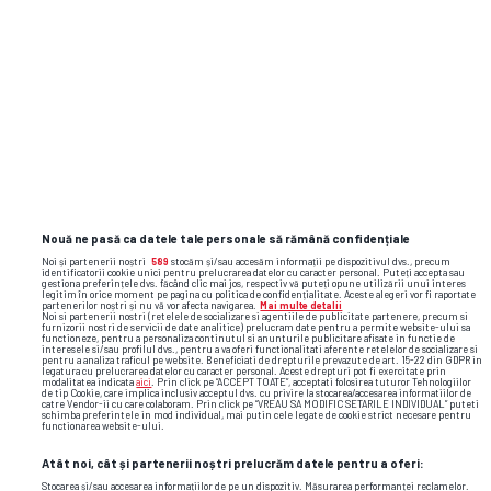
Nouă ne pasă ca datele tale personale să rămână confidențiale
Noi și partenerii noștri
589
stocăm și/sau accesăm informații pe dispozitivul dvs., precum
identificatorii cookie unici pentru prelucrarea datelor cu caracter personal. Puteți accepta sau
gestiona preferințele dvs. făcând clic mai jos, respectiv vă puteți opune utilizării unui interes
legitim în orice moment pe pagina cu politica de confidențialitate. Aceste alegeri vor fi raportate
partenerilor noștri și nu vă vor afecta navigarea.
Mai multe detalii
Noi si partenerii nostri (retelele de socializare si agentiile de publicitate partenere, precum si
TOP ȘTIRI
ȘTIRI SPORT
furnizorii nostri de servicii de date analitice) prelucram date pentru a permite website-ului sa
functioneze, pentru a personaliza continutul si anunturile publicitare afisate in functie de
interesele si/sau profilul dvs., pentru a va oferi functionalitati aferente retelelor de socializare si
pentru a analiza traficul pe website. Beneficiati de drepturile prevazute de art. 15-22 din GDPR in
legatura cu prelucrarea datelor cu caracter personal. Aceste drepturi pot fi exercitate prin
modalitatea indicata
aici
. Prin click pe “ACCEPT TOATE”, acceptati folosirea tuturor Tehnologiilor
de tip Cookie, care implica inclusiv acceptul dvs. cu privire la stocarea/accesarea informatiilor de
catre Vendor-ii cu care colaboram. Prin click pe “VREAU SA MODIFIC SETARILE INDIVIDUAL” puteti
schimba preferintele in mod individual, mai putin cele legate de cookie strict necesare pentru
functionarea website-ului.
Atât noi, cât și partenerii noștri prelucrăm datele pentru a oferi:
Stocarea și/sau accesarea informațiilor de pe un dispozitiv. Măsurarea performanței reclamelor.