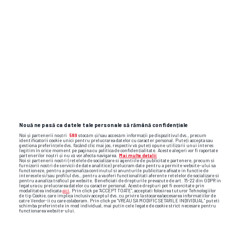
Nouă ne pasă ca datele tale personale să rămână confidențiale
Noi și partenerii noștri
589
stocăm și/sau accesăm informații pe dispozitivul dvs., precum
identificatorii cookie unici pentru prelucrarea datelor cu caracter personal. Puteți accepta sau
gestiona preferințele dvs. făcând clic mai jos, respectiv vă puteți opune utilizării unui interes
legitim în orice moment pe pagina cu politica de confidențialitate. Aceste alegeri vor fi raportate
partenerilor noștri și nu vă vor afecta navigarea.
Mai multe detalii
Noi si partenerii nostri (retelele de socializare si agentiile de publicitate partenere, precum si
furnizorii nostri de servicii de date analitice) prelucram date pentru a permite website-ului sa
functioneze, pentru a personaliza continutul si anunturile publicitare afisate in functie de
interesele si/sau profilul dvs., pentru a va oferi functionalitati aferente retelelor de socializare si
pentru a analiza traficul pe website. Beneficiati de drepturile prevazute de art. 15-22 din GDPR in
legatura cu prelucrarea datelor cu caracter personal. Aceste drepturi pot fi exercitate prin
modalitatea indicata
aici
. Prin click pe “ACCEPT TOATE”, acceptati folosirea tuturor Tehnologiilor
de tip Cookie, care implica inclusiv acceptul dvs. cu privire la stocarea/accesarea informatiilor de
catre Vendor-ii cu care colaboram. Prin click pe “VREAU SA MODIFIC SETARILE INDIVIDUAL” puteti
schimba preferintele in mod individual, mai putin cele legate de cookie strict necesare pentru
functionarea website-ului.