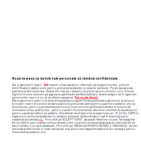
Nouă ne pasă ca datele tale personale să rămână confidențiale
Noi și partenerii noștri
589
stocăm și/sau accesăm informații pe dispozitivul dvs., precum
identificatorii cookie unici pentru prelucrarea datelor cu caracter personal. Puteți accepta sau
gestiona preferințele dvs. făcând clic mai jos, respectiv vă puteți opune utilizării unui interes
legitim în orice moment pe pagina cu politica de confidențialitate. Aceste alegeri vor fi raportate
partenerilor noștri și nu vă vor afecta navigarea.
Mai multe detalii
Noi si partenerii nostri (retelele de socializare si agentiile de publicitate partenere, precum si
furnizorii nostri de servicii de date analitice) prelucram date pentru a permite website-ului sa
functioneze, pentru a personaliza continutul si anunturile publicitare afisate in functie de
interesele si/sau profilul dvs., pentru a va oferi functionalitati aferente retelelor de socializare si
pentru a analiza traficul pe website. Beneficiati de drepturile prevazute de art. 15-22 din GDPR in
legatura cu prelucrarea datelor cu caracter personal. Aceste drepturi pot fi exercitate prin
modalitatea indicata
aici
. Prin click pe “ACCEPT TOATE”, acceptati folosirea tuturor Tehnologiilor
de tip Cookie, care implica inclusiv acceptul dvs. cu privire la stocarea/accesarea informatiilor de
catre Vendor-ii cu care colaboram. Prin click pe “VREAU SA MODIFIC SETARILE INDIVIDUAL” puteti
schimba preferintele in mod individual, mai putin cele legate de cookie strict necesare pentru
functionarea website-ului.