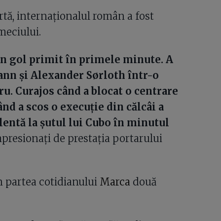
rtă, internaționalul român a fost
 meciului.
 un gol primit în primele minute. A
ann și Alexander Sørloth într-o
ru. Curajos când a blocat o centrare
nd a scos o execuție din călcâi a
lentă la șutul lui Cubo în minutul
impresionați de prestația portarului
 partea cotidianului
Marca
două