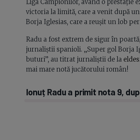
Liga Campionilor, având o prestație e
victoria la limită, care a venit după u
Borja Iglesias, care a reușit un lob per
Radu a fost extrem de sigur în poartă, 
jurnaliștii spanioli. „Super gol Borja 
buturi”, au titrat jurnaliștii de la
elde
mai mare notă jucătorului român!
Ionuț Radu a primit nota 9, du