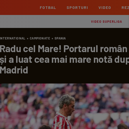
FOTBAL
SPORTURI
VIDEO
REZ
România
Interna
VIDEO SUPERLIGA
Superliga
Cham
INTERNATIONAL
»
CAMPIONATE
»
SPANIA
Echipe
Meciuri
Clasament
Echipe
Radu cel Mare! Portarul român 
Liga 2
Euro
și a luat cea mai mare notă du
Echipe
Meciuri
Clasament
Echipe
Madrid
Cupa României Betano
Con
Echipe
Meciuri
Echi
La L
TOATE ȘTIRILE
Echipe
Prem
Echipe
Bund
Echipe