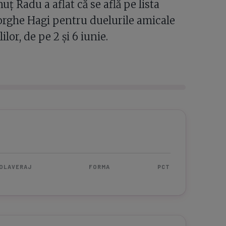
uț Radu a aflat că se află pe lista
orghe Hagi pentru duelurile amicale
lor, de pe 2 și 6 iunie.
OLAVERAJ
FORMA
PCT