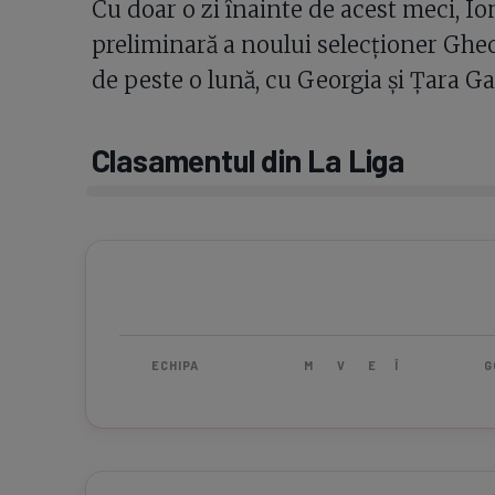
Cu doar o zi înainte de acest meci, Ion
preliminară a noului selecționer Ghe
de peste o lună, cu Georgia și Țara Gali
Clasamentul din La Liga
ECHIPA
M
V
E
Î
G