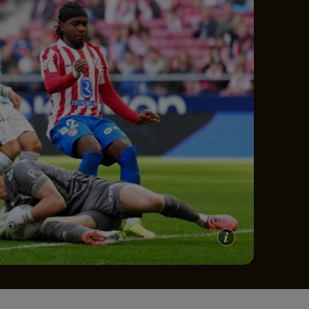
e A
Meciuri
Clasament