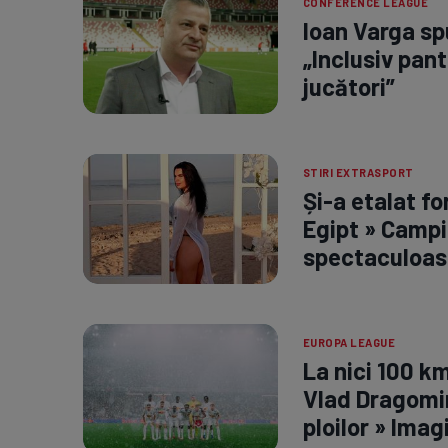
CONFERENCE LEAGUE
Ioan Varga spu
„Inclusiv pant
jucători”
STIRI EXTRASPORT
Și-a etalat fo
Egipt » Campi
spectaculoas
EUROPA LEAGUE
La nici 100 k
Vlad Dragomir
ploilor » Imag