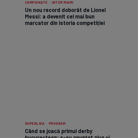
CAMPIONATE · INTER MIAMI
Un nou record doborât de Lionel
Messi: a devenit cel mai bun
marcator din istoria competiției
SUPERLIGA · PROGRAM
Când se joacă primul derby
bucureștean: s-au anunțat ziua și