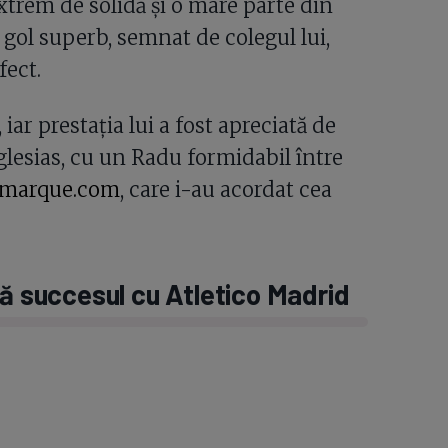
xtrem de solidă și o mare parte din
n gol superb, semnat de colegul lui,
fect.
iar prestația lui a fost apreciată de
Iglesias, cu un Radu formidabil între
smarque.com
, care i-au acordat cea
pă succesul cu Atletico Madrid