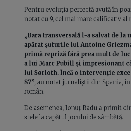
Pentru evoluția perfectă avută în poa
notat cu 9, cel mai mare calificativ al
„Bara transversală l-a salvat de la
apărat șuturile lui Antoine Griezm
primă repriză fără prea mult de luc
a lui Marc Pubill și impresionant câ
lui Sørloth. Încă o intervenție exce
87”
, au notat jurnaliștii din Spania, 
român.
De asemenea, Ionuț Radu a primit din
stele la capătul jocului de sâmbătă.