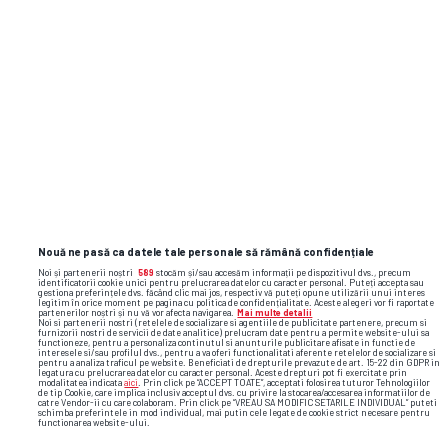
despre barbariile lui Karolyi
Dinamo își schimbă din nou sigla!
panathinaikos
rafa benitez
Nouă ne pasă ca datele tale personale să rămână confidențiale
Noi și partenerii noștri
589
stocăm și/sau accesăm informații pe dispozitivul dvs., precum
identificatorii cookie unici pentru prelucrarea datelor cu caracter personal. Puteți accepta sau
gestiona preferințele dvs. făcând clic mai jos, respectiv vă puteți opune utilizării unui interes
legitim în orice moment pe pagina cu politica de confidențialitate. Aceste alegeri vor fi raportate
partenerilor noștri și nu vă vor afecta navigarea.
Mai multe detalii
Noi si partenerii nostri (retelele de socializare si agentiile de publicitate partenere, precum si
furnizorii nostri de servicii de date analitice) prelucram date pentru a permite website-ului sa
functioneze, pentru a personaliza continutul si anunturile publicitare afisate in functie de
interesele si/sau profilul dvs., pentru a va oferi functionalitati aferente retelelor de socializare si
pentru a analiza traficul pe website. Beneficiati de drepturile prevazute de art. 15-22 din GDPR in
legatura cu prelucrarea datelor cu caracter personal. Aceste drepturi pot fi exercitate prin
modalitatea indicata
aici
. Prin click pe “ACCEPT TOATE”, acceptati folosirea tuturor Tehnologiilor
de tip Cookie, care implica inclusiv acceptul dvs. cu privire la stocarea/accesarea informatiilor de
catre Vendor-ii cu care colaboram. Prin click pe “VREAU SA MODIFIC SETARILE INDIVIDUAL” puteti
schimba preferintele in mod individual, mai putin cele legate de cookie strict necesare pentru
functionarea website-ului.