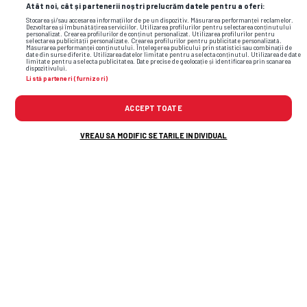
Atât noi, cât și partenerii noștri prelucrăm datele pentru a oferi:
Stocarea și/sau accesarea informațiilor de pe un dispozitiv. Măsurarea performanței reclamelor.
Dezvoltarea și îmbunătățirea serviciilor. Utilizarea profilurilor pentru selectarea conținutului
personalizat. Crearea profilurilor de conținut personalizat. Utilizarea profilurilor pentru
selectarea publicității personalizate. Crearea profilurilor pentru publicitate personalizată.
Măsurarea performanței conținutului. Înțelegerea publicului prin statistici sau combinații de
date din surse diferite. Utilizarea datelor limitate pentru a selecta conținutul. Utilizarea de date
limitate pentru a selecta publicitatea. Date precise de geolocație și identificarea prin scanarea
dispozitivului.
Listă parteneri (furnizori)
ACCEPT TOATE
VREAU SA MODIFIC SETARILE INDIVIDUAL
TOP ȘTIRI
ȘTIRI SPORT