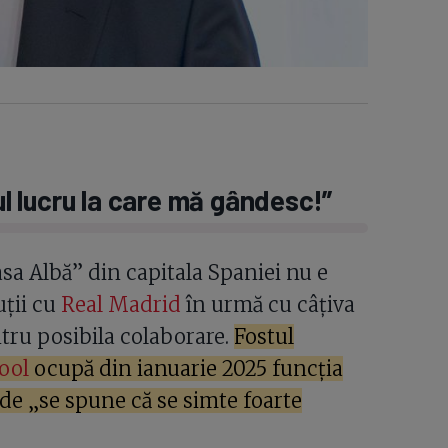
mul lucru la care mă gândesc!”
sa Albă” din capitala Spaniei nu e
uții cu
Real Madrid
în urmă cu câțiva
tru posibila colaborare.
Fostul
ool
ocupă din ianuarie 2025 funcția
nde „se spune că se simte foarte