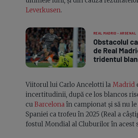
ultimele luni, și din cauza rezultatelo
Leverkusen
.
REAL MADRID - ARSENAL
Obstacolul ca
de Real Madr
tridentul bla
Viitorul lui Carlo Ancelotti la
Madrid
e
incertitudinii, după ce los blancos ris
cu
Barcelona
în campionat și să nu l
Spaniei ca trofeu în 2025 (Real a câști
fostul Mondial al Cluburilor în acest 