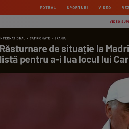
FOTBAL
SPORTURI
VIDEO
REZ
România
Interna
VIDEO SUP
Superliga
Cham
INTERNATIONAL
»
CAMPIONATE
»
SPANIA
Echipe
Meciuri
Clasament
Echipe
Răsturnare de situație la Madr
Liga 2
Euro
listă pentru a-i lua locul lui Ca
Echipe
Meciuri
Clasament
Echipe
Cupa României Betano
Con
Echipe
Meciuri
Echi
La L
TOATE ȘTIRILE
Echipe
Prem
Echipe
Bund
Echipe