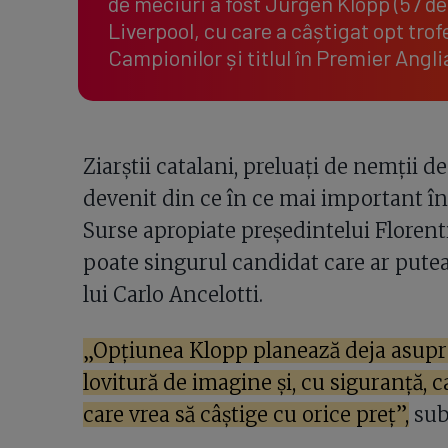
de meciuri a fost Jurgen Klopp (57 de
Liverpool, cu care a câștigat opt trof
Campionilor și titlul în Premier Angli
Ziarștii catalani, preluați de nemții d
devenit din ce în ce mai important în
Surse apropiate președintelui Floren
poate singurul candidat care ar putea
lui Carlo Ancelotti.
„Opțiunea Klopp planează deja asupr
lovitură de imagine și, cu siguranță, c
care vrea să câștige cu orice preț”,
sub