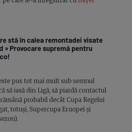
r pe care le-a înregsitrat cu
Bayer
re stă în calea remontadei visate
id » Provocare supremă pentru
nco!
ste pus tot mai mult sub semnul
că să iasă din Ligă, să piardă contactul
e rămână probabil decât Cupa Regelui
gat, totuși, Supercupa Eruopei și
sezon).