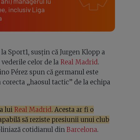
 ani) managerul lu
ee, inclusiv Liga
a
e la Sport1, susțin că Jurgen Klopp a
 vederile celor de la
Real Madrid
.
tino Pérez spun că germanul este
 corecta „haosul tactic” de la echipa
a lui
Real Madrid
. Acesta ar fi o
apabilă să reziste presiunii unui club
liniază cotidianul din
Barcelona
.