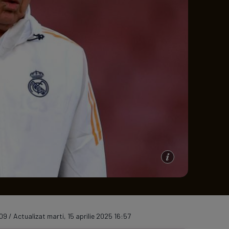
e A
Meciuri
Clasament
09 / Actualizat marti, 15 aprilie 2025 16:57