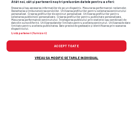
Atât noi, cât și partenerii noștri prelucrăm datele pentru a oferi:
Stocarea și/sau accesarea informațiilor de pe un dispozitiv. Măsurarea performanței reclamelor.
Dezvoltarea și îmbunătățirea serviciilor. Utilizarea profilurilor pentru selectarea conținutului
personalizat. Crearea profilurilor de conținut personalizat. Utilizarea profilurilor pentru
selectarea publicității personalizate. Crearea profilurilor pentru publicitate personalizată.
Măsurarea performanței conținutului. Înțelegerea publicului prin statistici sau combinații de
date din surse diferite. Utilizarea datelor limitate pentru a selecta conținutul. Utilizarea de date
limitate pentru a selecta publicitatea. Date precise de geolocație și identificarea prin scanarea
dispozitivului.
Listă parteneri (furnizori)
ACCEPT TOATE
VREAU SA MODIFIC SETARILE INDIVIDUAL