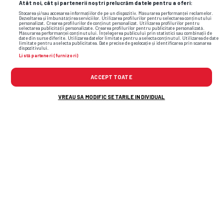
Atât noi, cât și partenerii noștri prelucrăm datele pentru a oferi:
frumoas
LIBERTATEA
Stocarea și/sau accesarea informațiilor de pe un dispozitiv. Măsurarea performanței reclamelor.
Martini”
Dezvoltarea și îmbunătățirea serviciilor. Utilizarea profilurilor pentru selectarea conținutului
personalizat. Crearea profilurilor de conținut personalizat. Utilizarea profilurilor pentru
selectarea publicității personalizate. Crearea profilurilor pentru publicitate personalizată.
GSP.RO
Măsurarea performanței conținutului. Înțelegerea publicului prin statistici sau combinații de
date din surse diferite. Utilizarea datelor limitate pentru a selecta conținutul. Utilizarea de date
limitate pentru a selecta publicitatea. Date precise de geolocație și identificarea prin scanarea
dispozitivului.
Listă parteneri (furnizori)
ACCEPT TOATE
VREAU SA MODIFIC SETARILE INDIVIDUAL