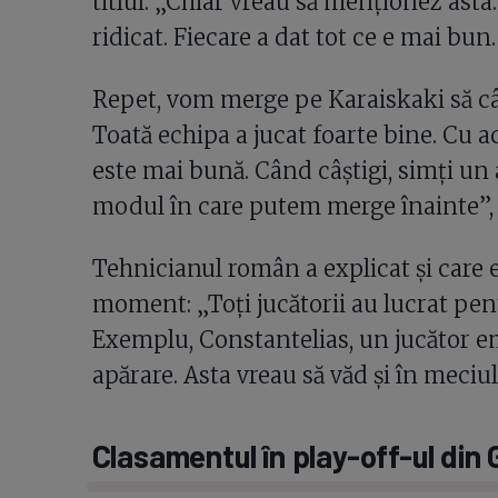
titlul. „Chiar vreau să menționez asta.
ridicat. Fiecare a dat tot ce e mai bun
Repet, vom merge pe Karaiskaki să câș
Toată echipa a jucat foarte bine. Cu ac
este mai bună. Când câștigi, simți un a
modul în care putem merge înainte”,
Tehnicianul român a explicat și care e
moment: „Toți jucătorii au lucrat pen
Exemplu, Constantelias, un jucător em
apărare. Asta vreau să văd și în meciu
Clasamentul în play-off-ul din 