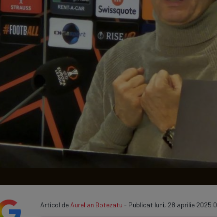
Seri
Echipe
Program TV
Articol de
Aurelian Botezatu
- Publicat luni, 28 aprilie 2025 