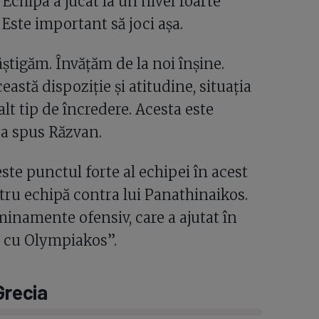
 Echipa a jucat la un nivel foarte
. Este important să joci așa.
tigăm. Învățăm de la noi înșine.
eastă dispoziție și atitudine, situația
lt tip de încredere. Acesta este
 a spus Răzvan.
ste punctul forte al echipei în acest
tru echipă contra lui Panathinaikos.
inamente ofensiv, care a ajutat în
l cu Olympiakos”.
Grecia