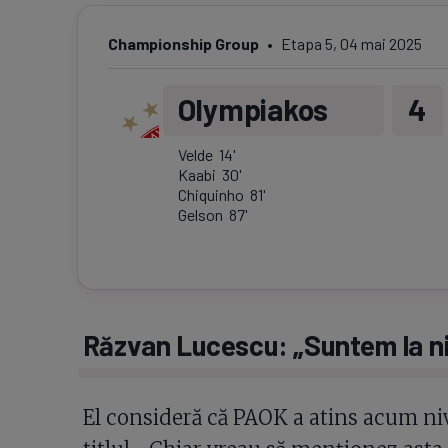
Championship Group
Etapa
5
,
04 mai 2025
Olympiakos
4
Velde
14
'
Kaabi
30
'
Chiquinho
81
'
Gelson
87
'
Răzvan Lucescu: „Suntem la niv
El consideră că PAOK a atins acum niv