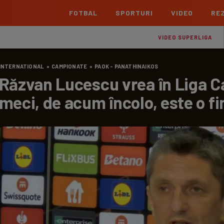
FOTBAL
SPORTURI
VIDEO
REZ
România
Interna
VIDEO SUPERLIGA
Superliga
Cham
INTERNATIONAL
»
CAMPIONATE
»
PAOK - PANATHINAIKOS
Echipe
Meciuri
Clasament
Echipe
Răzvan Lucescu vrea în Liga C
Liga 2
Euro
meci, de acum încolo, este o fi
Echipe
Meciuri
Clasament
Echipe
Cupa României Betano
Con
Echipe
Meciuri
Echi
La L
TOATE ȘTIRILE
Echipe
Prem
Echipe
Bund
Echipe