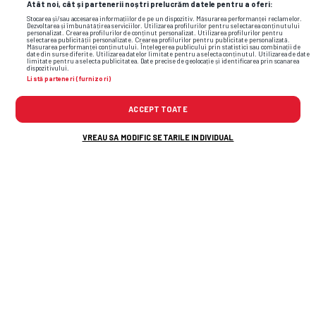
Lazio
0
Atât noi, cât și partenerii noștri prelucrăm datele pentru a oferi:
Stocarea și/sau accesarea informațiilor de pe un dispozitiv. Măsurarea performanței reclamelor.
Dezvoltarea și îmbunătățirea serviciilor. Utilizarea profilurilor pentru selectarea conținutului
personalizat. Crearea profilurilor de conținut personalizat. Utilizarea profilurilor pentru
selectarea publicității personalizate. Crearea profilurilor pentru publicitate personalizată.
Măsurarea performanței conținutului. Înțelegerea publicului prin statistici sau combinații de
date din surse diferite. Utilizarea datelor limitate pentru a selecta conținutul. Utilizarea de date
limitate pentru a selecta publicitatea. Date precise de geolocație și identificarea prin scanarea
REZUMAT
EVENIMENTE
ECHIPE
CLASAMENT
dispozitivului.
Listă parteneri (furnizori)
Antrenor:
Gian Piero Gasperini
ACCEPT TOATE
99
VREAU SA MODIFIC SETARILE INDIVIDUAL
Svilar
23
5
22
Mancini
Ndicka
Hermoso
19
4
8
43
Celik
Cristante
Aynaoui
Wesley
21
61
Dybala
Pisilli