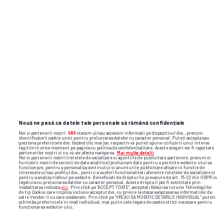
Nouă ne pasă ca datele tale personale să rămână confidențiale
Noi și partenerii noștri
589
stocăm și/sau accesăm informații pe dispozitivul dvs., precum
identificatorii cookie unici pentru prelucrarea datelor cu caracter personal. Puteți accepta sau
gestiona preferințele dvs. făcând clic mai jos, respectiv vă puteți opune utilizării unui interes
legitim în orice moment pe pagina cu politica de confidențialitate. Aceste alegeri vor fi raportate
partenerilor noștri și nu vă vor afecta navigarea.
Mai multe detalii
Noi si partenerii nostri (retelele de socializare si agentiile de publicitate partenere, precum si
furnizorii nostri de servicii de date analitice) prelucram date pentru a permite website-ului sa
functioneze, pentru a personaliza continutul si anunturile publicitare afisate in functie de
interesele si/sau profilul dvs., pentru a va oferi functionalitati aferente retelelor de socializare si
pentru a analiza traficul pe website. Beneficiati de drepturile prevazute de art. 15-22 din GDPR in
legatura cu prelucrarea datelor cu caracter personal. Aceste drepturi pot fi exercitate prin
modalitatea indicata
aici
. Prin click pe “ACCEPT TOATE”, acceptati folosirea tuturor Tehnologiilor
de tip Cookie, care implica inclusiv acceptul dvs. cu privire la stocarea/accesarea informatiilor de
catre Vendor-ii cu care colaboram. Prin click pe “VREAU SA MODIFIC SETARILE INDIVIDUAL” puteti
schimba preferintele in mod individual, mai putin cele legate de cookie strict necesare pentru
functionarea website-ului.