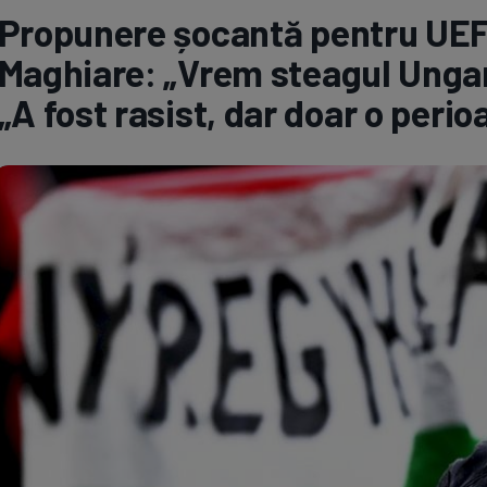
Propunere șocantă pentru UEFA
Seri
Echipe
Maghiare: „Vrem steagul Ungari
„A fost rasist, dar doar o perio
Program TV