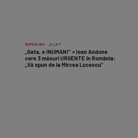
SUPERLIGA · „2 LA 1”
„Gata, e INUMAN!” » Ioan Andone
cere 3 măsuri URGENTE în România:
„Vă spun de la Mircea Lucescu”