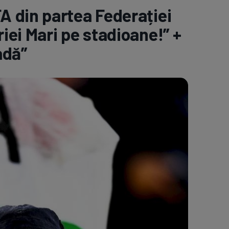
 din partea Federației
e A
Meciuri
Clasament
ei Mari pe stadioane!” +
adă”