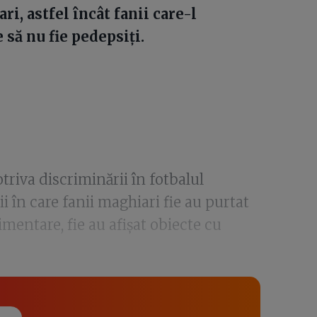
i, astfel încât fanii care-l
 să nu fie pedepsiți.
riva discriminării în fotbalul
ii în care fanii maghiari fie au purtat
imentare, fie au afișat obiecte cu