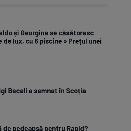
aldo și Georgina se căsătoresc
e de lux, cu 6 piscine » Prețul unei
igi Becali a semnat în Scoția
ră de pedeapsă pentru Rapid?