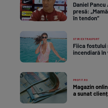
Daniel Pancu 
presă: „Mamă,
în tendon”
STIRI EXTRASPORT
Fiica fostului
incendiară în 
PROFIT.RO
Magazin onli
a sunat clienț