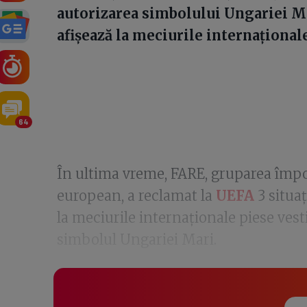
autorizarea simbolului Ungariei Mar
afișează la meciurile internaționale
64
În ultima vreme, FARE, gruparea împot
european, a reclamat la
UEFA
3 situaț
la meciurile internaționale piese vest
simbolul Ungariei Mari.