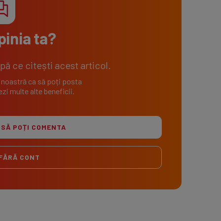
pinia ta?
 ce citești acest articol.
 noastră ca să poți posta
zi multe alte beneficii.
 SĂ POȚI COMENTA
FĂRĂ CONT