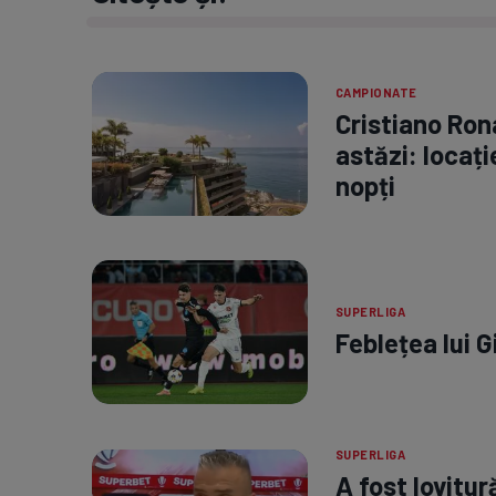
CAMPIONATE
Cristiano Ron
astăzi: locați
nopți
SUPERLIGA
Feblețea lui G
SUPERLIGA
A fost lovitu