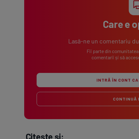
Care e o
Lasă-ne un comentariu după
Fii parte din comunitatea
comentarii și să accese
INTRĂ ÎN CONT CA
CONTINUĂ 
Citește și: