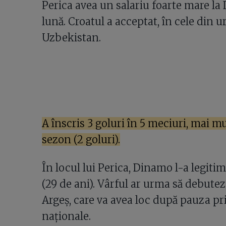
Perica avea un salariu foarte mare la 
lună. Croatul a acceptat, în cele din ur
Uzbekistan.
A înscris 3 goluri în 5 meciuri, mai m
sezon (2 goluri).
În locul lui Perica, Dinamo l-a legiti
(29 de ani). Vârful ar urma să debute
Argeș, care va avea loc după pauza pri
naționale.