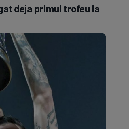
gat deja primul trofeu la
e A
Meciuri
Clasament