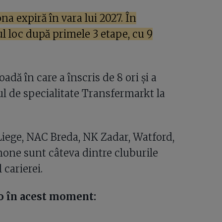
na expiră în vara lui 2027. În
l loc după primele 3 etape, cu 9
dă în care a înscris de 8 ori și a
-ul de specialitate Transfermarkt la
Liege, NAC Breda, NK Zadar, Watford,
none sunt câteva dintre cluburile
 carierei.
o în acest moment: