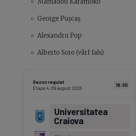
Mamadou Karamoko
George Pușcaș
Alexandru Pop
Alberto Soro (vârf fals)
Sezon regulat
18:30
Etapa
4
,
09 august 2026
Universitatea
Craiova