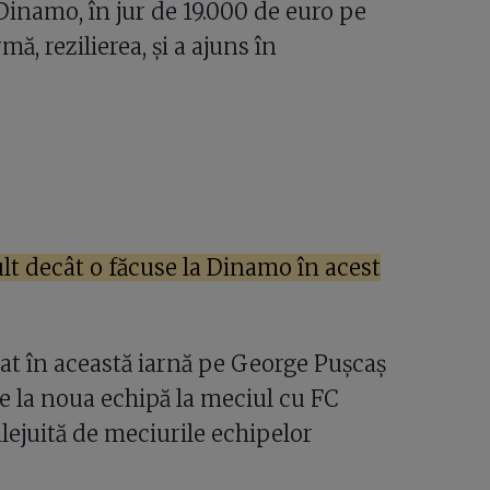
Dinamo, în jur de 19.000 de euro pe
mă, rezilierea, și a ajuns în
ult decât o făcuse la Dinamo în acest
mat în această iarnă pe George Pușcaș
ze la noua echipă la meciul cu FC
lejuită de meciurile echipelor