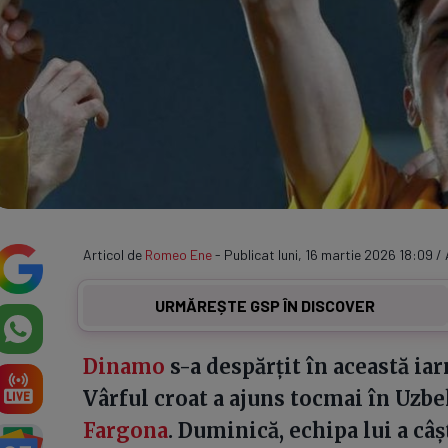
Articol de
Romeo Ene
- Publicat luni, 16 martie 2026 18:09 / 
URMĂREȘTE GSP ÎN DISCOVER
Dinamo
s-a despărțit în această ia
Vârful croat a ajuns tocmai în Uzb
Fargona
. Duminică, echipa lui a câ