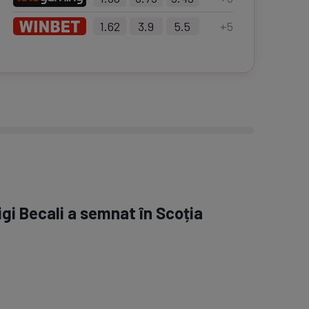
1.62
3.9
5.5
+
5
igi Becali a semnat în Scoția