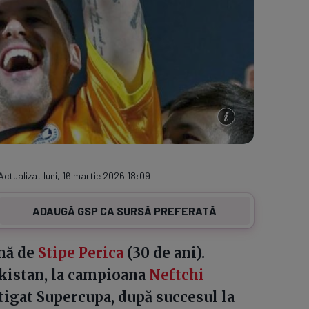
Actualizat luni, 16 martie 2026 18:09
ADAUGĂ GSP CA SURSĂ PREFERATĂ
rnă de
Stipe Perica
(30 de ani).
ekistan, la campioana
Neftchi
știgat Supercupa, după succesul la