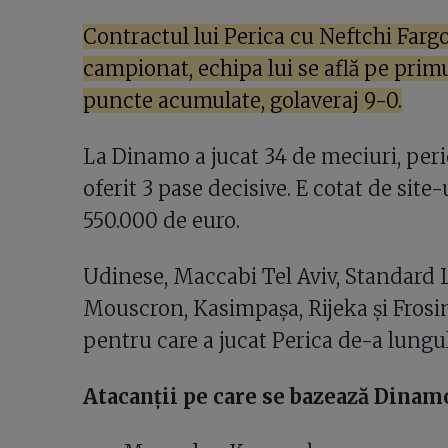
Contractul lui Perica cu Neftchi Fargo
campionat, echipa lui se află pe primu
puncte acumulate, golaveraj 9-0.
La Dinamo a jucat 34 de meciuri, perioa
oferit 3 pase decisive. E cotat de site
550.000 de euro.
Udinese, Maccabi Tel Aviv, Standard 
Mouscron, Kasimpașa, Rijeka și Frosi
pentru care a jucat Perica de-a lungul
Atacanții pe care se bazează Dinam