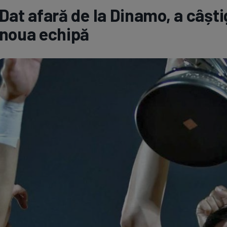
Dat afară de la Dinamo, a câști
Seri
Echipe
noua echipă
Program TV