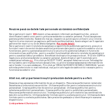
Nouă ne pasă ca datele tale personale să rămână confidențiale
Noi și partenerii noștri
589
stocăm și/sau accesăm informații pe dispozitivul dvs., precum
identificatorii cookie unici pentru prelucrarea datelor cu caracter personal. Puteți accepta sau
gestiona preferințele dvs. făcând clic mai jos, respectiv vă puteți opune utilizării unui interes
legitim în orice moment pe pagina cu politica de confidențialitate. Aceste alegeri vor fi raportate
partenerilor noștri și nu vă vor afecta navigarea.
Mai multe detalii
Noi si partenerii nostri (retelele de socializare si agentiile de publicitate partenere, precum si
furnizorii nostri de servicii de date analitice) prelucram date pentru a permite website-ului sa
functioneze, pentru a personaliza continutul si anunturile publicitare afisate in functie de
interesele si/sau profilul dvs., pentru a va oferi functionalitati aferente retelelor de socializare si
pentru a analiza traficul pe website. Beneficiati de drepturile prevazute de art. 15-22 din GDPR in
legatura cu prelucrarea datelor cu caracter personal. Aceste drepturi pot fi exercitate prin
modalitatea indicata
aici
. Prin click pe “ACCEPT TOATE”, acceptati folosirea tuturor Tehnologiilor
de tip Cookie, care implica inclusiv acceptul dvs. cu privire la stocarea/accesarea informatiilor de
catre Vendor-ii cu care colaboram. Prin click pe “VREAU SA MODIFIC SETARILE INDIVIDUAL” puteti
schimba preferintele in mod individual, mai putin cele legate de cookie strict necesare pentru
functionarea website-ului.
TOP ȘTIRI
ȘTIRI SPORT
Atât noi, cât și partenerii noștri prelucrăm datele pentru a oferi:
Stocarea și/sau accesarea informațiilor de pe un dispozitiv. Măsurarea performanței reclamelor.
Dezvoltarea și îmbunătățirea serviciilor. Utilizarea profilurilor pentru selectarea conținutului
personalizat. Crearea profilurilor de conținut personalizat. Utilizarea profilurilor pentru
selectarea publicității personalizate. Crearea profilurilor pentru publicitate personalizată.
Măsurarea performanței conținutului. Înțelegerea publicului prin statistici sau combinații de
date din surse diferite. Utilizarea datelor limitate pentru a selecta conținutul. Utilizarea de date
limitate pentru a selecta publicitatea. Date precise de geolocație și identificarea prin scanarea
dispozitivului.
Listă parteneri (furnizori)