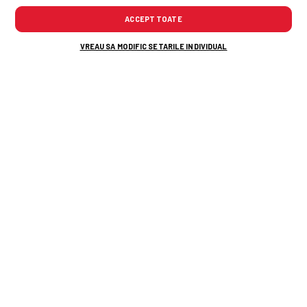
ACCEPT TOATE
VREAU SA MODIFIC SETARILE INDIVIDUAL
În timpul umilinței cu Tromso, Nelu Varga a
decis să îl demită pe Folha și a sunat
antrenorul dorit! Răspunsul a venit pe loc
Florin Prunea, dizgrațios pe stadion, ca
delegat UEFA: „Vă arăt ceva frumos. E
ce trebuie, fratello?”
Românul acționar la Tromso a numit