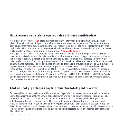
galerie foto
vancouver
thomas muller
divort
vancouver whitecaps
Nouă ne pasă ca datele tale personale să rămână confidențiale
Noi și partenerii noștri
589
stocăm și/sau accesăm informații pe dispozitivul dvs., precum
identificatorii cookie unici pentru prelucrarea datelor cu caracter personal. Puteți accepta sau
gestiona preferințele dvs. făcând clic mai jos, respectiv vă puteți opune utilizării unui interes
legitim în orice moment pe pagina cu politica de confidențialitate. Aceste alegeri vor fi raportate
partenerilor noștri și nu vă vor afecta navigarea.
Mai multe detalii
Noi si partenerii nostri (retelele de socializare si agentiile de publicitate partenere, precum si
furnizorii nostri de servicii de date analitice) prelucram date pentru a permite website-ului sa
functioneze, pentru a personaliza continutul si anunturile publicitare afisate in functie de
interesele si/sau profilul dvs., pentru a va oferi functionalitati aferente retelelor de socializare si
pentru a analiza traficul pe website. Beneficiati de drepturile prevazute de art. 15-22 din GDPR in
legatura cu prelucrarea datelor cu caracter personal. Aceste drepturi pot fi exercitate prin
modalitatea indicata
aici
. Prin click pe “ACCEPT TOATE”, acceptati folosirea tuturor Tehnologiilor
de tip Cookie, care implica inclusiv acceptul dvs. cu privire la stocarea/accesarea informatiilor de
catre Vendor-ii cu care colaboram. Prin click pe “VREAU SA MODIFIC SETARILE INDIVIDUAL” puteti
schimba preferintele in mod individual, mai putin cele legate de cookie strict necesare pentru
functionarea website-ului.
Atât noi, cât și partenerii noștri prelucrăm datele pentru a oferi:
Stocarea și/sau accesarea informațiilor de pe un dispozitiv. Măsurarea performanței reclamelor.
Dezvoltarea și îmbunătățirea serviciilor. Utilizarea profilurilor pentru selectarea conținutului
personalizat. Crearea profilurilor de conținut personalizat. Utilizarea profilurilor pentru
selectarea publicității personalizate. Crearea profilurilor pentru publicitate personalizată.
Măsurarea performanței conținutului. Înțelegerea publicului prin statistici sau combinații de
date din surse diferite. Utilizarea datelor limitate pentru a selecta conținutul. Utilizarea de date
limitate pentru a selecta publicitatea. Date precise de geolocație și identificarea prin scanarea
dispozitivului.