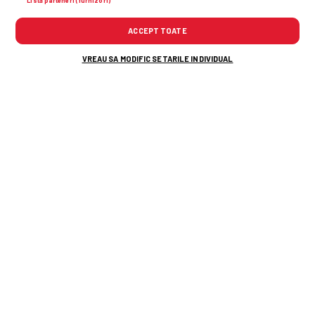
Listă parteneri (furnizori)
ACCEPT TOATE
VREAU SA MODIFIC SETARILE INDIVIDUAL
TOP ȘTIRI
ȘTIRI SPORT