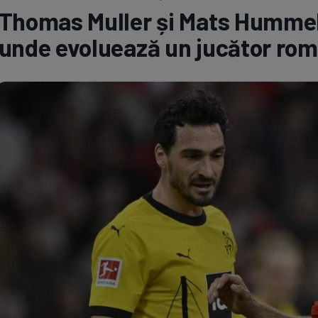
Thomas Muller și Mats Hummel
Seri
Echipe
unde evoluează un jucător ro
Program TV