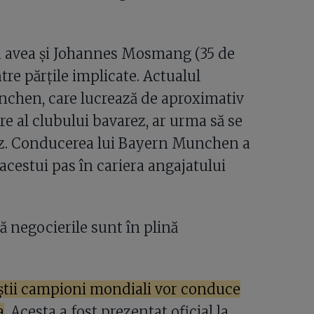
va avea și Johannes Mosmang (35 de
ntre părțile implicate. Actualul
nchen, care lucrează de aproximativ
e al clubului bavarez, ar urma să se
ez. Conducerea lui Bayern Munchen a
acestui pas în cariera angajatului
să negocierile sunt în plină
foștii campioni mondiali vor conduce
a
. Acesta a fost prezentat oficial la