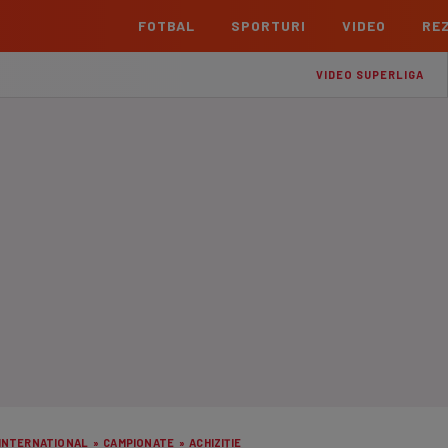
FOTBAL
SPORTURI
VIDEO
REZ
România
Interna
VIDEO SUPERLIGA
Superliga
Cham
Echipe
Meciuri
Clasament
Echipe
Liga 2
Euro
Echipe
Meciuri
Clasament
Echipe
Cupa României Betano
Con
Echipe
Meciuri
Echi
La L
TOATE ȘTIRILE
Echipe
Prem
Echipe
Bund
Echipe
INTERNATIONAL
»
CAMPIONATE
»
ACHIZIȚIE