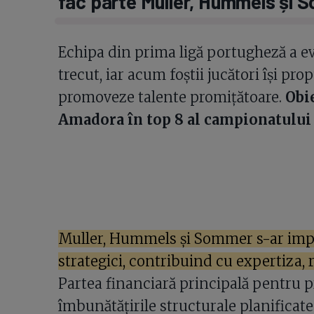
fac parte Muller, Hummels și 
Echipa din prima ligă portugheză a evi
trecut, iar acum foștii jucători își pro
promoveze talente promițătoare.
Obie
Amadora în top 8 al campionatului
Muller, Hummels și Sommer s-ar implic
strategici, contribuind cu expertiza, 
Partea financiară principală pentru p
îmbunătățirile structurale planificate