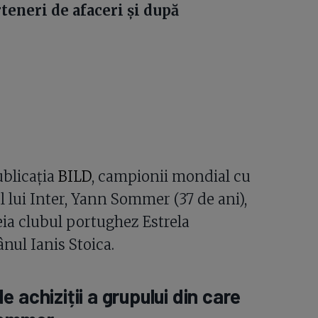
teneri de afaceri și după
ublicația
BILD
, campionii mondial cu
l lui Inter, Yann Sommer (37 de ani),
reia clubul portughez Estrela
ul Ianis Stoica.
de achiziții a grupului din care