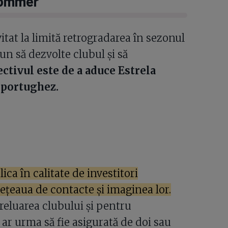
Sommer
tat la limită retrogradarea în sezonul
pun să dezvolte clubul și să
ctivul este de a aduce Estrela
 portughez.
a în calitate de investitori
rețeaua de contacte și imaginea lor.
reluarea clubului și pentru
 ar urma să fie asigurată de doi sau