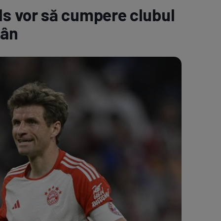
s vor să cumpere clubul
e A
Meciuri
Clasament
mân