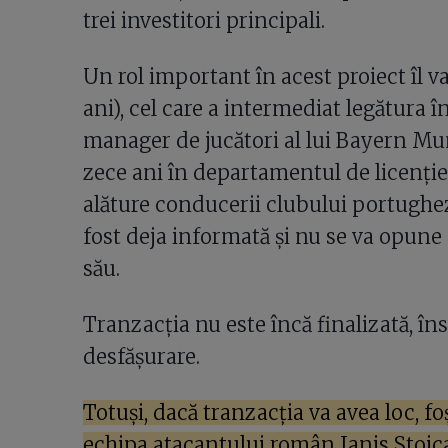
trei investitori principali.
Un rol important în acest proiect îl 
ani), cel care a intermediat legătura î
manager de jucători al lui Bayern Mu
zece ani în departamentul de licențier
alăture conducerii clubului portugh
fost deja informată și nu se va opune 
său.
Tranzacția nu este încă finalizată, în
desfășurare.
Totuși, dacă tranzacția va avea loc, 
echipa atacantului român Ianis Stoic