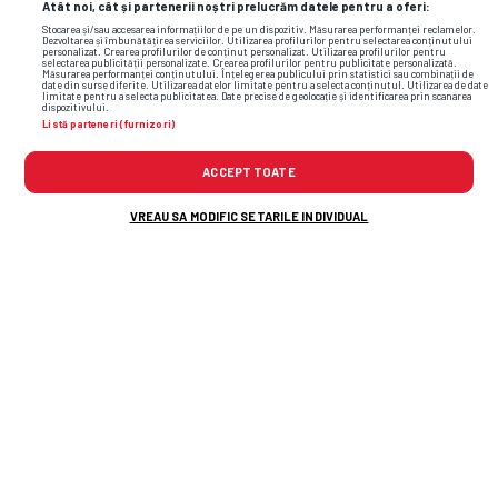
Atât noi, cât și partenerii noștri prelucrăm datele pentru a oferi:
Stocarea și/sau accesarea informațiilor de pe un dispozitiv. Măsurarea performanței reclamelor.
Dezvoltarea și îmbunătățirea serviciilor. Utilizarea profilurilor pentru selectarea conținutului
personalizat. Crearea profilurilor de conținut personalizat. Utilizarea profilurilor pentru
selectarea publicității personalizate. Crearea profilurilor pentru publicitate personalizată.
Măsurarea performanței conținutului. Înțelegerea publicului prin statistici sau combinații de
date din surse diferite. Utilizarea datelor limitate pentru a selecta conținutul. Utilizarea de date
limitate pentru a selecta publicitatea. Date precise de geolocație și identificarea prin scanarea
dispozitivului.
Listă parteneri (furnizori)
ACCEPT TOATE
VREAU SA MODIFIC SETARILE INDIVIDUAL