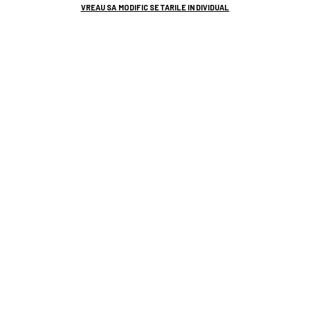
VREAU SA MODIFIC SETARILE INDIVIDUAL
TOP ȘTIRI
ȘTIRI SPORT