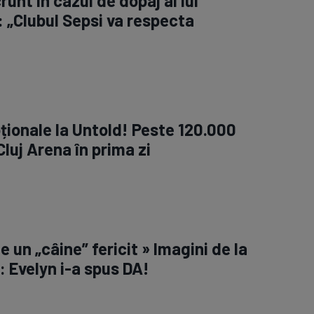
runt în cazul de dopaj al lui
 „Clubul Sepsi va respecta
ționale la Untold! Peste 120.000
luj Arena în prima zi
 e un „câine” fericit » Imagini de la
: Evelyn i-a spus DA!