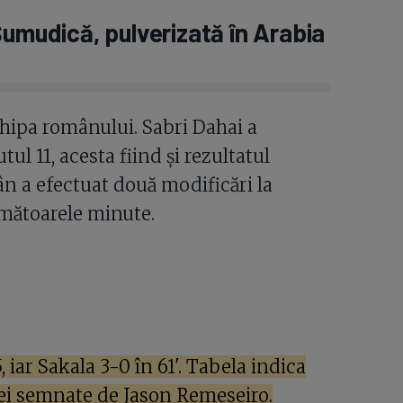
Șumudică, pulverizată în Arabia
hipa românului. Sabri Dahai a
l 11, acesta fiind și rezultatul
ân a efectuat două modificări la
rmătoarele minute.
 iar Sakala 3-0 în 61'. Tabela indica
itei semnate de Jason Remeseiro.