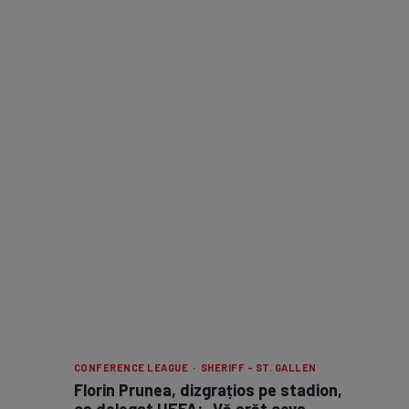
CONFERENCE LEAGUE · SHERIFF - ST. GALLEN
Florin Prunea, dizgrațios pe stadion,
ca delegat UEFA: „Vă arăt ceva