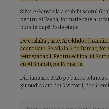
Silvere Ganvoula a stabilit scorul final
pentru Al Fayha, formație care a urca
puncte după 25 de etape.
De cealaltă parte, Al Okhdood rămâne 
acumulate. Se află la 6 de Damac, for
retrogradabil, Pentru echipa lui Șum
cu Al Shabab, pe 14 martie.
Din ianuarie 2026 pe banca tehnică a 
Șumudică are două victorii, două remi