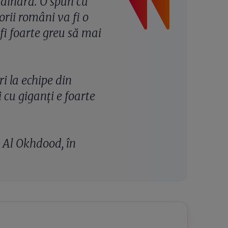
rdinară. O spun cu
orii români va fi o
fi foarte greu să mai
i la echipe din
i cu giganți e foarte
i Al Okhdood, în