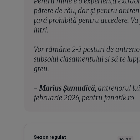
Pentru mine e o experiență extrao
părere de rău, dar și pentru antren
țară prohibită pentru accedere. Va 
intri.
Vor rămâne 2-3 posturi de antrenor
subsolul clasamentului și să te lupț
greu.
-
Marius Șumudică
, antrenorul lu
februarie 2026, pentru fanatik.ro
Sezon regulat
18:30