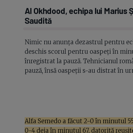
Al Okhdood, echipa lui Marius 
Saudită
Nimic nu anunța dezastrul pentru ec
deschis scorul pentru oaspeți în minutu
înregistrat la pauză. Tehnicianul rom
pauză, însă oaspeții s-au distrat în u
Alfa Semedo a făcut 2-0 în minutul 55,
0-4 deja în minutul 67, datorită reuș