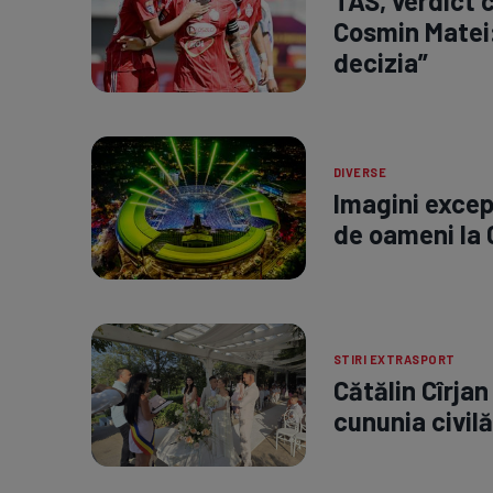
TAS, verdict c
Cosmin Matei:
decizia”
DIVERSE
Imagini excep
de oameni la C
STIRI EXTRASPORT
Cătălin Cîrjan
cununia civilă