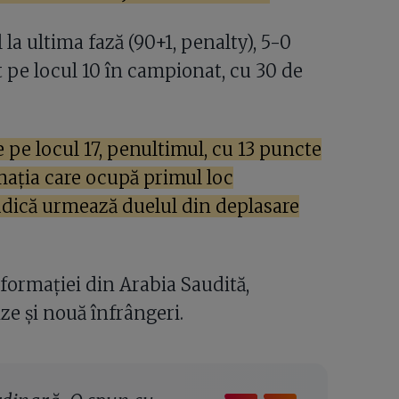
 la ultima fază (90+1, penalty), 5-0
t pe locul 10 în campionat, cu 30 de
pe locul 17, penultimul, cu 13 puncte
mația care ocupă primul loc
udică urmează duelul din deplasare
formației din Arabia Saudită,
ze și nouă înfrângeri.