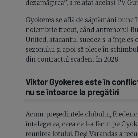
dezamăgirea”, a relatat același TV Gui
Gyokeres se află de săptămâni bune în
noiembrie trecut, când antrenorul R
United, atacantul suedez s-a înțeles 
sezonului și apoi să plece în schimb
din contractul scadent în 2028.
Viktor Gyokeres este în conflic
nu se întoarce la pregătiri
Acum, președintele clubului, Frederi
înțelegerea, ceea ce l-a făcut pe Gyo
reunirea lotului. Deși Varandas a rec