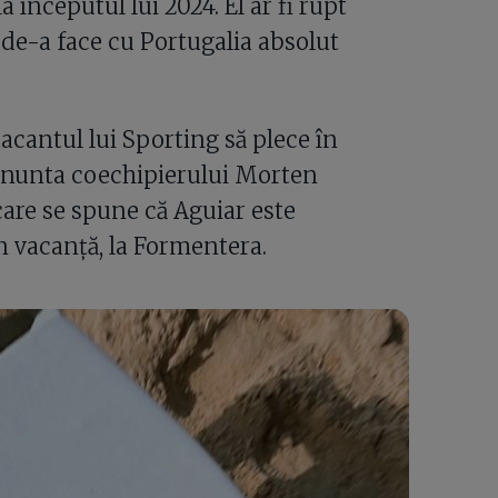
 începutul lui 2024. El ar fi rupt
 de-a face cu Portugalia absolut
tacantul lui Sporting să plece în
la nunta coechipierului Morten
are se spune că Aguiar este
în vacanță, la Formentera.