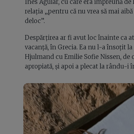
Ines Aguiar, cu care era împreună de la
relația „pentru că nu vrea să mai aibă
deloc”.
Despărțirea ar fi avut loc înainte ca a
vacanță, în Grecia. Ea nu l-a însoțit 
Hjulmand cu Emilie Sofie Nissen, de c
apropiată, și apoi a plecat la rându-i 