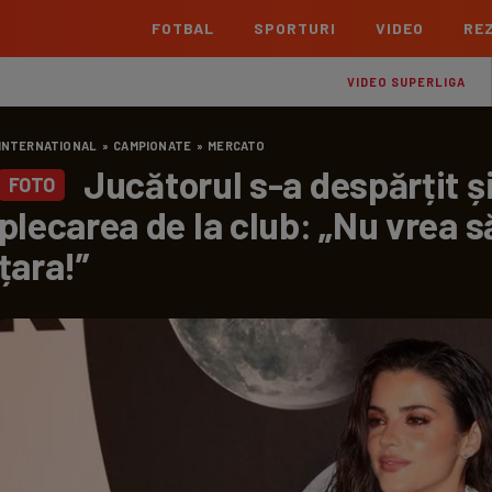
FOTBAL
SPORTURI
VIDEO
REZ
România
Interna
VIDEO SUPERLIGA
Superliga
Cham
INTERNATIONAL
»
CAMPIONATE
»
MERCATO
Echipe
Meciuri
Clasament
Echipe
Jucătorul s-a despărțit și
FOTO
Liga 2
Euro
plecarea de la club: „Nu vrea s
Echipe
Meciuri
Clasament
Echipe
țara!”
Cupa României Betano
Con
Echipe
Meciuri
Echi
La L
TOATE ȘTIRILE
Echipe
Prem
Echipe
Bund
Echipe