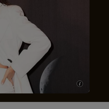
e A
Meciuri
Clasament