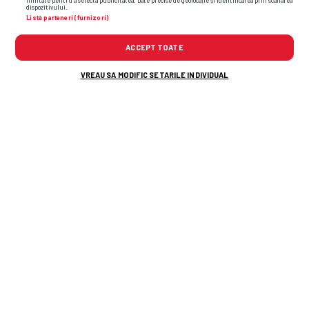
limitate pentru a selecta publicitatea. Date precise de geolocație și identificarea prin scanarea
dispozitivului.
Listă parteneri (furnizori)
ACCEPT TOATE
mexic
africa de sud
cm 2026
campionatul mondial 2026
VREAU SA MODIFIC SETARILE INDIVIDUAL