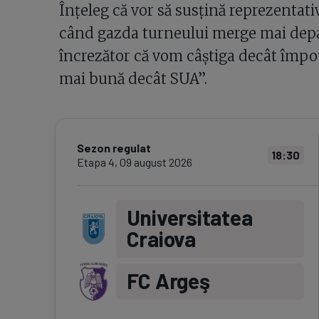
Înțeleg că vor să susțină reprezentat
când gazda turneului merge mai depar
încrezător că vom câștiga decât împot
mai bună decât SUA”.
Sezon regulat
18:30
Etapa
4
,
09 august 2026
Universitatea
Craiova
FC Argeş