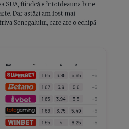
iva SUA, fiindcă e întotdeauna bine
te. Dar astăzi am fost mai
riva Senegalului, care are o echipă
1
X
2
1.65
3.85
5.65
+
5
1.67
3.8
5.6
+
5
1.65
3.94
5.5
+
5
1.68
3.75
5.49
+
5
1.55
4
6.25
+
5