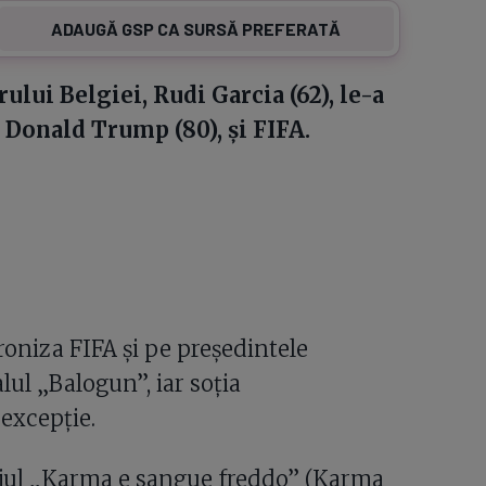
ADAUGĂ GSP CA SURSĂ PREFERATĂ
ului Belgiei, Rudi Garcia (62), le-a
 Donald Trump (80), și FIFA.
ironiza FIFA și pe președintele
ul „Balogun”, iar soția
 excepție.
ajul „Karma e sangue freddo” (Karma