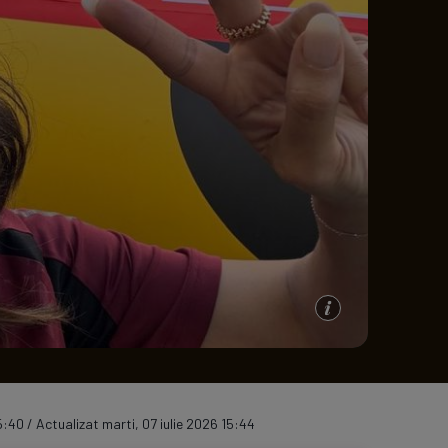
e A
Meciuri
Clasament
5:40 / Actualizat marti, 07 iulie 2026 15:44