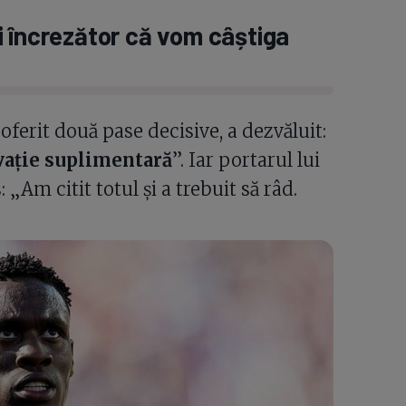
i încrezător că vom câștiga
 oferit două pase decisive, a dezvăluit:
vație suplimentară
”. Iar portarul lui
„Am citit totul și a trebuit să râd.