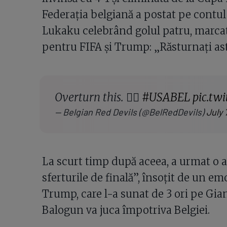
Federația belgiană a postat pe contul
Lukaku celebrând golul patru, marcat î
pentru FIFA și Trump: „Răsturnați ast
Overturn this. 🧏‍♂️
#USABEL
pic.tw
— Belgian Red Devils (@BelRedDevils)
July 
La scurt timp după aceea, a urmat o a
sferturile de finală”, însoțit de un emo
Trump, care l-a sunat de 3 ori pe Gia
Balogun va juca împotriva Belgiei.