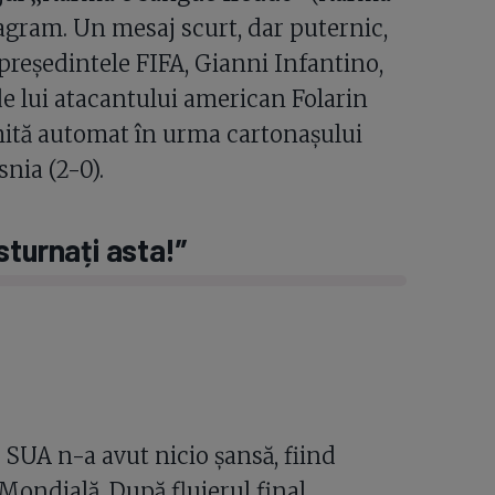
stagram. Un mesaj scurt, dar puternic,
președintele FIFA, Gianni Infantino,
e lui atacantului american Folarin
ită automat în urma cartonașului
nia (2-0).
sturnați asta!”
 SUA n-a avut nicio șansă, fiind
Mondială. După fluierul final,