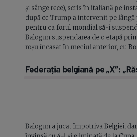
și sânge rece), scris în italiană pe in
după ce Trump a intervenit pe lângă 
pentru ca forul mondial să-i suspend
Balogun suspendarea de o etapă prim
roșu încasat în meciul anterior, cu Bos
Federația belgiană pe „X”: „Ră
Balogun a jucat împotriva Belgiei, dar
învinsă cu 4-1 și eliminată de la Cupa 