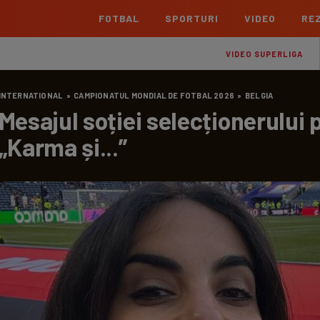
FOTBAL
SPORTURI
VIDEO
REZ
România
Interna
VIDEO SUPERLIGA
Superliga
Cham
INTERNATIONAL
»
CAMPIONATUL MONDIAL DE FOTBAL 2026
»
BELGIA
Echipe
Meciuri
Clasament
Echipe
Mesajul soției selecționerului
Liga 2
Euro
„Karma și...”
Echipe
Meciuri
Clasament
Echipe
Cupa României Betano
Con
Echipe
Meciuri
Echi
La L
TOATE ȘTIRILE
Echipe
Prem
Echipe
Bund
Echipe