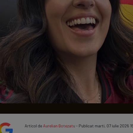
Seri
Echipe
Program TV
Articol de
Aurelian Botezatu
- Publicat marti, 07 iulie 2026 1