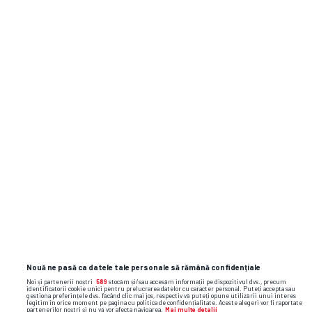
Cosmin Matei: „Clubul Sepsi va respecta
decizia”
Raul Rusescu la GSP Live: „La CFR, au fost
lucruri inimaginabile” + Pronostic uimitor
la dubla Craiovei: „Crede-mă, acolo a fost
ca la bunică-mea, la Coșoveni”
brazilia
bogdan stelea
spania
florin raducioiu
cm
2026
campionatul mondial 2026
Nouă ne pasă ca datele tale personale să rămână confidențiale
Noi și partenerii noștri
589
stocăm și/sau accesăm informații pe dispozitivul dvs., precum
identificatorii cookie unici pentru prelucrarea datelor cu caracter personal. Puteți accepta sau
gestiona preferințele dvs. făcând clic mai jos, respectiv vă puteți opune utilizării unui interes
legitim în orice moment pe pagina cu politica de confidențialitate. Aceste alegeri vor fi raportate
partenerilor noștri și nu vă vor afecta navigarea.
Mai multe detalii