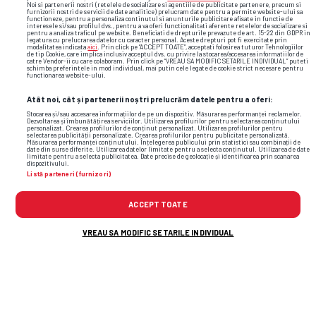
Noi si partenerii nostri (retelele de socializare si agentiile de publicitate partenere, precum si
furnizorii nostri de servicii de date analitice) prelucram date pentru a permite website-ului sa
functioneze, pentru a personaliza continutul si anunturile publicitare afisate in functie de
interesele si/sau profilul dvs., pentru a va oferi functionalitati aferente retelelor de socializare si
pentru a analiza traficul pe website. Beneficiati de drepturile prevazute de art. 15-22 din GDPR in
legatura cu prelucrarea datelor cu caracter personal. Aceste drepturi pot fi exercitate prin
modalitatea indicata
aici
. Prin click pe “ACCEPT TOATE”, acceptati folosirea tuturor Tehnologiilor
de tip Cookie, care implica inclusiv acceptul dvs. cu privire la stocarea/accesarea informatiilor de
catre Vendor-ii cu care colaboram. Prin click pe “VREAU SA MODIFIC SETARILE INDIVIDUAL” puteti
schimba preferintele in mod individual, mai putin cele legate de cookie strict necesare pentru
functionarea website-ului.
Atât noi, cât și partenerii noștri prelucrăm datele pentru a oferi:
Stocarea și/sau accesarea informațiilor de pe un dispozitiv. Măsurarea performanței reclamelor.
Dezvoltarea și îmbunătățirea serviciilor. Utilizarea profilurilor pentru selectarea conținutului
personalizat. Crearea profilurilor de conținut personalizat. Utilizarea profilurilor pentru
selectarea publicității personalizate. Crearea profilurilor pentru publicitate personalizată.
Măsurarea performanței conținutului. Înțelegerea publicului prin statistici sau combinații de
date din surse diferite. Utilizarea datelor limitate pentru a selecta conținutul. Utilizarea de date
limitate pentru a selecta publicitatea. Date precise de geolocație și identificarea prin scanarea
dispozitivului.
Listă parteneri (furnizori)
ACCEPT TOATE
TOP ȘTIRI
ȘTIRI SPORT
VREAU SA MODIFIC SETARILE INDIVIDUAL