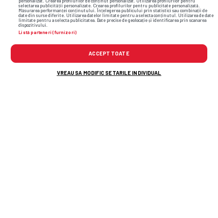
personalizat. Crearea profilurilor de conținut personalizat. Utilizarea profilurilor pentru
selectarea publicității personalizate. Crearea profilurilor pentru publicitate personalizată.
Măsurarea performanței conținutului. Înțelegerea publicului prin statistici sau combinații de
date din surse diferite. Utilizarea datelor limitate pentru a selecta conținutul. Utilizarea de date
limitate pentru a selecta publicitatea. Date precise de geolocație și identificarea prin scanarea
dispozitivului.
Listă parteneri (furnizori)
ACCEPT TOATE
VREAU SA MODIFIC SETARILE INDIVIDUAL
TOP ȘTIRI
ȘTIRI SPORT