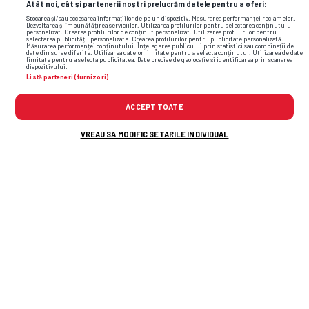
1.67
3.8
5.7
Atât noi, cât și partenerii noștri prelucrăm datele pentru a oferi:
Stocarea și/sau accesarea informațiilor de pe un dispozitiv. Măsurarea performanței reclamelor.
Dezvoltarea și îmbunătățirea serviciilor. Utilizarea profilurilor pentru selectarea conținutului
1.65
3.94
5.5
personalizat. Crearea profilurilor de conținut personalizat. Utilizarea profilurilor pentru
selectarea publicității personalizate. Crearea profilurilor pentru publicitate personalizată.
Măsurarea performanței conținutului. Înțelegerea publicului prin statistici sau combinații de
date din surse diferite. Utilizarea datelor limitate pentru a selecta conținutul. Utilizarea de date
1.68
3.75
5.49
limitate pentru a selecta publicitatea. Date precise de geolocație și identificarea prin scanarea
dispozitivului.
Listă parteneri (furnizori)
1.55
4
6.25
ACCEPT TOATE
VREAU SA MODIFIC SETARILE INDIVIDUAL
Citește și:
CONFERENCE LEAGUE
Ioan Varga spune că îi dă afară de
la CFR Cluj: „Inclusiv pantaloni,
antrenori și câțiva dintre jucători”
STIRI EXTRASPORT
Și-a etalat formele lucrate la sală
pe plajele din Egipt » Campioana