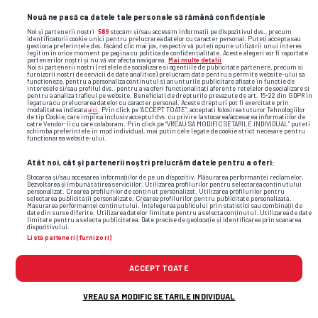
Nouă ne pasă ca datele tale personale să rămână confidențiale
Noi și partenerii noștri
589
stocăm și/sau accesăm informații pe dispozitivul dvs., precum
identificatorii cookie unici pentru prelucrarea datelor cu caracter personal. Puteți accepta sau
gestiona preferințele dvs. făcând clic mai jos, respectiv vă puteți opune utilizării unui interes
legitim în orice moment pe pagina cu politica de confidențialitate. Aceste alegeri vor fi raportate
partenerilor noștri și nu vă vor afecta navigarea.
Mai multe detalii
Noi si partenerii nostri (retelele de socializare si agentiile de publicitate partenere, precum si
furnizorii nostri de servicii de date analitice) prelucram date pentru a permite website-ului sa
functioneze, pentru a personaliza continutul si anunturile publicitare afisate in functie de
interesele si/sau profilul dvs., pentru a va oferi functionalitati aferente retelelor de socializare si
pentru a analiza traficul pe website. Beneficiati de drepturile prevazute de art. 15-22 din GDPR in
legatura cu prelucrarea datelor cu caracter personal. Aceste drepturi pot fi exercitate prin
modalitatea indicata
aici
. Prin click pe “ACCEPT TOATE”, acceptati folosirea tuturor Tehnologiilor
de tip Cookie, care implica inclusiv acceptul dvs. cu privire la stocarea/accesarea informatiilor de
catre Vendor-ii cu care colaboram. Prin click pe “VREAU SA MODIFIC SETARILE INDIVIDUAL” puteti
schimba preferintele in mod individual, mai putin cele legate de cookie strict necesare pentru
functionarea website-ului.
Atât noi, cât și partenerii noștri prelucrăm datele pentru a oferi:
Stocarea și/sau accesarea informațiilor de pe un dispozitiv. Măsurarea performanței reclamelor.
Dezvoltarea și îmbunătățirea serviciilor. Utilizarea profilurilor pentru selectarea conținutului
personalizat. Crearea profilurilor de conținut personalizat. Utilizarea profilurilor pentru
selectarea publicității personalizate. Crearea profilurilor pentru publicitate personalizată.
Măsurarea performanței conținutului. Înțelegerea publicului prin statistici sau combinații de
date din surse diferite. Utilizarea datelor limitate pentru a selecta conținutul. Utilizarea de date
limitate pentru a selecta publicitatea. Date precise de geolocație și identificarea prin scanarea
dispozitivului.
Listă parteneri (furnizori)
ACCEPT TOATE
TOP ȘTIRI
ȘTIRI SPORT
VREAU SA MODIFIC SETARILE INDIVIDUAL