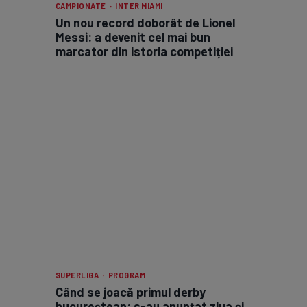
CAMPIONATE · INTER MIAMI
Un nou record doborât de Lionel
Messi: a devenit cel mai bun
marcator din istoria competiției
SUPERLIGA · PROGRAM
Când se joacă primul derby
bucureștean: s-au anunțat ziua și