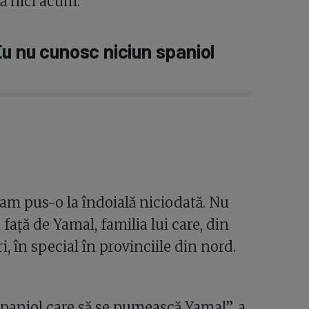
tă nici acum.
u nu cunosc niciun spaniol
am pus-o la îndoială niciodată. Nu
ață de Yamal, familia lui care, din
i, în special în provinciile din nord.
paniol care să se numească Yamal”, a