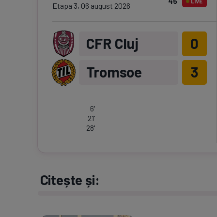
45
'
LIVE
Etapa
3
,
06 august 2026
CFR Cluj
0
Tromsoe
3
6
'
21
'
28
'
Citește și: