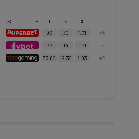
1
X
2
90
30
1.01
+
5
77
14
1.01
+
4
35.66
19.36
1.03
+
2