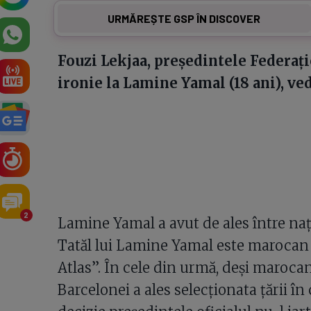
URMĂREȘTE GSP ÎN DISCOVER
Fouzi Lekjaa, președintele Federați
ironie la Lamine Yamal (18 ani), ve
2
Lamine Yamal a avut de ales între naț
Tatăl lui Lamine Yamal este marocan ș
Atlas”. În cele din urmă, deși marocan
Barcelonei a ales selecționata țării în