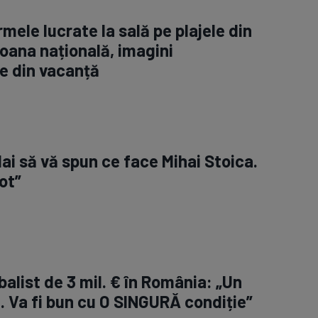
rmele lucrate la sală pe plajele din
oana națională, imagini
e din vacanță
Hai să vă spun ce face Mihai Stoica.
ot”
balist de 3 mil. € în România: „Un
a. Va fi bun cu O SINGURĂ condiție”