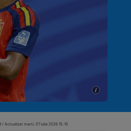
e A
Meciuri
Clasament
 / Actualizat marti, 07 iulie 2026 15:19