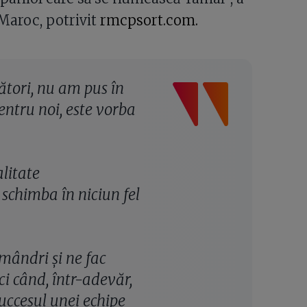
Maroc, potrivit
rmcpsort.com.
ători, nu am pus în
ntru noi, este vorba
litate
 schimba în niciun fel
 mândri și ne fac
i când, într-adevăr,
uccesul unei echipe