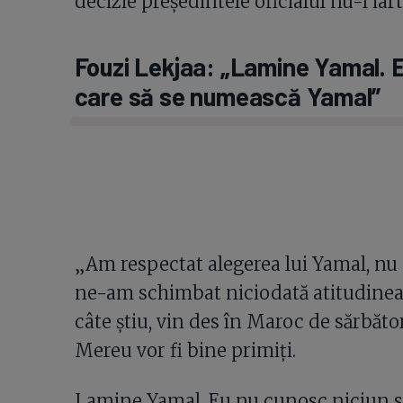
decizie președintele oficialul nu-l iar
Fouzi Lekjaa: „Lamine Yamal. E
care să se numească Yamal”
„Am respectat alegerea lui Yamal, nu 
ne-am schimbat niciodată atitudinea f
câte știu, vin des în Maroc de sărbător
Mereu vor fi bine primiți.
Lamine Yamal. Eu nu cunosc niciun s