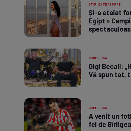
STIRI EXTRASPORT
Și-a etalat fo
Egipt » Campi
spectaculoas
SUPERLIGA
Gigi Becali: „
Vă spun tot, t
SUPERLIGA
A venit un fot
fel de Bîrlige