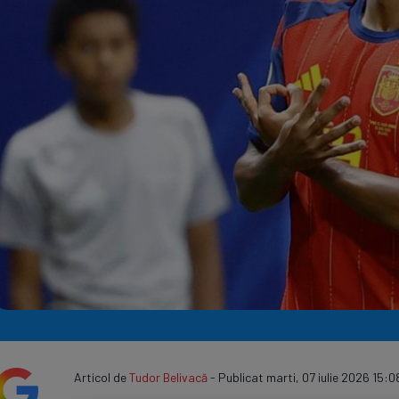
Seri
Echipe
Program TV
Articol de
Tudor Belivacă
- Publicat marti, 07 iulie 2026 15:08