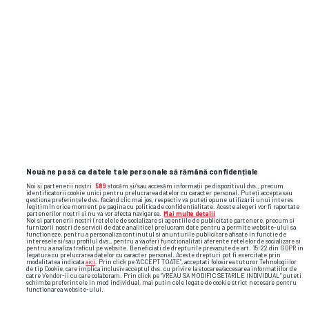
meu!”
argentina
egipt
gabi balint
lionel messi
campionatul
mondial 2026
Nouă ne pasă ca datele tale personale să rămână confidențiale
Noi și partenerii noștri
589
stocăm și/sau accesăm informații pe dispozitivul dvs., precum
identificatorii cookie unici pentru prelucrarea datelor cu caracter personal. Puteți accepta sau
gestiona preferințele dvs. făcând clic mai jos, respectiv vă puteți opune utilizării unui interes
legitim în orice moment pe pagina cu politica de confidențialitate. Aceste alegeri vor fi raportate
partenerilor noștri și nu vă vor afecta navigarea.
Mai multe detalii
Noi si partenerii nostri (retelele de socializare si agentiile de publicitate partenere, precum si
furnizorii nostri de servicii de date analitice) prelucram date pentru a permite website-ului sa
functioneze, pentru a personaliza continutul si anunturile publicitare afisate in functie de
interesele si/sau profilul dvs., pentru a va oferi functionalitati aferente retelelor de socializare si
pentru a analiza traficul pe website. Beneficiati de drepturile prevazute de art. 15-22 din GDPR in
legatura cu prelucrarea datelor cu caracter personal. Aceste drepturi pot fi exercitate prin
modalitatea indicata
aici
. Prin click pe “ACCEPT TOATE”, acceptati folosirea tuturor Tehnologiilor
de tip Cookie, care implica inclusiv acceptul dvs. cu privire la stocarea/accesarea informatiilor de
catre Vendor-ii cu care colaboram. Prin click pe “VREAU SA MODIFIC SETARILE INDIVIDUAL” puteti
schimba preferintele in mod individual, mai putin cele legate de cookie strict necesare pentru
functionarea website-ului.