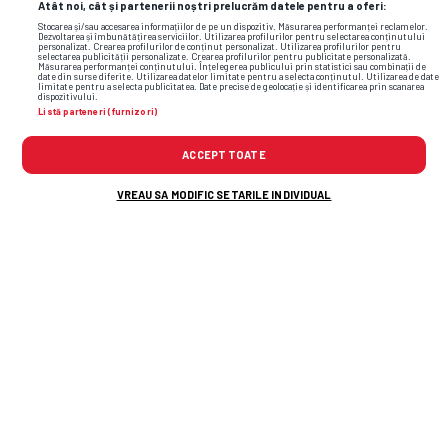
Atât noi, cât și partenerii noștri prelucrăm datele pentru a oferi:
Stocarea și/sau accesarea informațiilor de pe un dispozitiv. Măsurarea performanței reclamelor.
Dezvoltarea și îmbunătățirea serviciilor. Utilizarea profilurilor pentru selectarea conținutului
personalizat. Crearea profilurilor de conținut personalizat. Utilizarea profilurilor pentru
selectarea publicității personalizate. Crearea profilurilor pentru publicitate personalizată.
Măsurarea performanței conținutului. Înțelegerea publicului prin statistici sau combinații de
date din surse diferite. Utilizarea datelor limitate pentru a selecta conținutul. Utilizarea de date
limitate pentru a selecta publicitatea. Date precise de geolocație și identificarea prin scanarea
dispozitivului.
Listă parteneri (furnizori)
ACCEPT TOATE
TOP ȘTIRI
ȘTIRI SPORT
VREAU SA MODIFIC SETARILE INDIVIDUAL