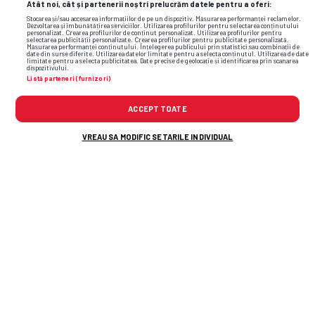
Atât noi, cât și partenerii noștri prelucrăm datele pentru a oferi:
Stocarea și/sau accesarea informațiilor de pe un dispozitiv. Măsurarea performanței reclamelor.
Dezvoltarea și îmbunătățirea serviciilor. Utilizarea profilurilor pentru selectarea conținutului
personalizat. Crearea profilurilor de conținut personalizat. Utilizarea profilurilor pentru
selectarea publicității personalizate. Crearea profilurilor pentru publicitate personalizată.
Măsurarea performanței conținutului. Înțelegerea publicului prin statistici sau combinații de
date din surse diferite. Utilizarea datelor limitate pentru a selecta conținutul. Utilizarea de date
limitate pentru a selecta publicitatea. Date precise de geolocație și identificarea prin scanarea
dispozitivului.
Listă parteneri (furnizori)
ACCEPT TOATE
VREAU SA MODIFIC SETARILE INDIVIDUAL