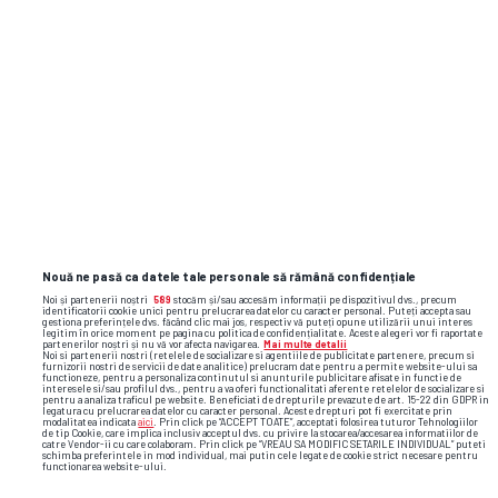
Nouă ne pasă ca datele tale personale să rămână confidențiale
Noi și partenerii noștri
589
stocăm și/sau accesăm informații pe dispozitivul dvs., precum
identificatorii cookie unici pentru prelucrarea datelor cu caracter personal. Puteți accepta sau
gestiona preferințele dvs. făcând clic mai jos, respectiv vă puteți opune utilizării unui interes
legitim în orice moment pe pagina cu politica de confidențialitate. Aceste alegeri vor fi raportate
partenerilor noștri și nu vă vor afecta navigarea.
Mai multe detalii
Noi si partenerii nostri (retelele de socializare si agentiile de publicitate partenere, precum si
furnizorii nostri de servicii de date analitice) prelucram date pentru a permite website-ului sa
functioneze, pentru a personaliza continutul si anunturile publicitare afisate in functie de
interesele si/sau profilul dvs., pentru a va oferi functionalitati aferente retelelor de socializare si
pentru a analiza traficul pe website. Beneficiati de drepturile prevazute de art. 15-22 din GDPR in
legatura cu prelucrarea datelor cu caracter personal. Aceste drepturi pot fi exercitate prin
modalitatea indicata
aici
. Prin click pe “ACCEPT TOATE”, acceptati folosirea tuturor Tehnologiilor
de tip Cookie, care implica inclusiv acceptul dvs. cu privire la stocarea/accesarea informatiilor de
catre Vendor-ii cu care colaboram. Prin click pe “VREAU SA MODIFIC SETARILE INDIVIDUAL” puteti
schimba preferintele in mod individual, mai putin cele legate de cookie strict necesare pentru
functionarea website-ului.