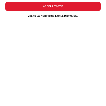
ACCEPT TOATE
VREAU SA MODIFIC SETARILE INDIVIDUAL
TOP ȘTIRI
ȘTIRI SPORT