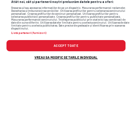
Atât noi, cât și partenerii noștri prelucrăm datele pentru a oferi:
Stocarea și/sau accesarea informațiilor de pe un dispozitiv. Măsurarea performanței reclamelor.
Dezvoltarea și îmbunătățirea serviciilor. Utilizarea profilurilor pentru selectarea conținutului
personalizat. Crearea profilurilor de conținut personalizat. Utilizarea profilurilor pentru
selectarea publicității personalizate. Crearea profilurilor pentru publicitate personalizată.
Măsurarea performanței conținutului. Înțelegerea publicului prin statistici sau combinații de
date din surse diferite. Utilizarea datelor limitate pentru a selecta conținutul. Utilizarea de date
limitate pentru a selecta publicitatea. Date precise de geolocație și identificarea prin scanarea
dispozitivului.
Listă parteneri (furnizori)
ACCEPT TOATE
VREAU SA MODIFIC SETARILE INDIVIDUAL
TOP ȘTIRI
ȘTIRI SPORT