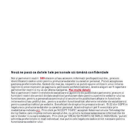
lucruri inimaginabile” + Pronostic uimitor
la dubla Craiovei: „Crede-mă, acolo a fost
ca la bunică-mea, la Coșoveni”
argentina
egipt
lionel messi
record negativ
campionatul mondial 2026
Nouă ne pasă ca datele tale personale să rămână confidențiale
Noi și partenerii noștri
589
stocăm și/sau accesăm informații pe dispozitivul dvs., precum
identificatorii cookie unici pentru prelucrarea datelor cu caracter personal. Puteți accepta sau
gestiona preferințele dvs. făcând clic mai jos, respectiv vă puteți opune utilizării unui interes
legitim în orice moment pe pagina cu politica de confidențialitate. Aceste alegeri vor fi raportate
partenerilor noștri și nu vă vor afecta navigarea.
Mai multe detalii
Noi si partenerii nostri (retelele de socializare si agentiile de publicitate partenere, precum si
furnizorii nostri de servicii de date analitice) prelucram date pentru a permite website-ului sa
functioneze, pentru a personaliza continutul si anunturile publicitare afisate in functie de
interesele si/sau profilul dvs., pentru a va oferi functionalitati aferente retelelor de socializare si
pentru a analiza traficul pe website. Beneficiati de drepturile prevazute de art. 15-22 din GDPR in
legatura cu prelucrarea datelor cu caracter personal. Aceste drepturi pot fi exercitate prin
modalitatea indicata
aici
. Prin click pe “ACCEPT TOATE”, acceptati folosirea tuturor Tehnologiilor
de tip Cookie, care implica inclusiv acceptul dvs. cu privire la stocarea/accesarea informatiilor de
catre Vendor-ii cu care colaboram. Prin click pe “VREAU SA MODIFIC SETARILE INDIVIDUAL” puteti
schimba preferintele in mod individual, mai putin cele legate de cookie strict necesare pentru
functionarea website-ului.