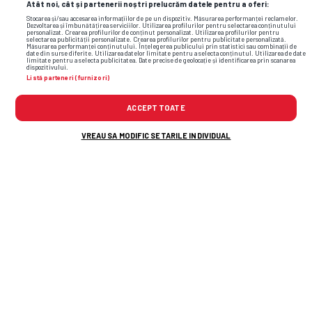
Atât noi, cât și partenerii noștri prelucrăm datele pentru a oferi:
Stocarea și/sau accesarea informațiilor de pe un dispozitiv. Măsurarea performanței reclamelor.
Dezvoltarea și îmbunătățirea serviciilor. Utilizarea profilurilor pentru selectarea conținutului
personalizat. Crearea profilurilor de conținut personalizat. Utilizarea profilurilor pentru
selectarea publicității personalizate. Crearea profilurilor pentru publicitate personalizată.
Măsurarea performanței conținutului. Înțelegerea publicului prin statistici sau combinații de
date din surse diferite. Utilizarea datelor limitate pentru a selecta conținutul. Utilizarea de date
limitate pentru a selecta publicitatea. Date precise de geolocație și identificarea prin scanarea
dispozitivului.
Listă parteneri (furnizori)
ACCEPT TOATE
VREAU SA MODIFIC SETARILE INDIVIDUAL
TOP ȘTIRI
ȘTIRI SPORT