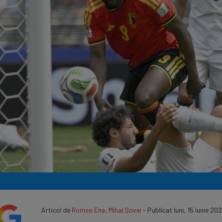
Seri
Echipe
Program TV
Articol de
Romeo Ene
,
Mihai Șovei
- Publicat luni, 15 iunie 2