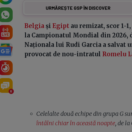
URMĂREȘTE GSP ÎN DISCOVER
Belgia
și
Egipt
au remizat, scor 1-1,
la Campionatul Mondial din 2026, d
Naționala lui Rudi Garcia a salvat 
provocat de nou-intratul
Romelu L
6
Celelalte două echipe din grupa G sun
întâlni chiar în această noapte
, de l