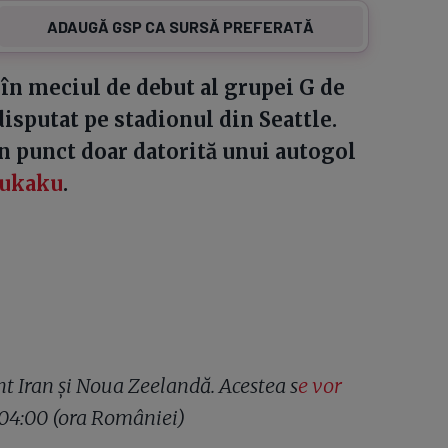
ADAUGĂ GSP CA SURSĂ PREFERATĂ
 în meciul de debut al grupei G de
isputat pe stadionul din Seattle.
un punct doar datorită unui autogol
ukaku
.
t Iran și Noua Zeelandă. Acestea s
e vor
a 04:00 (ora României)