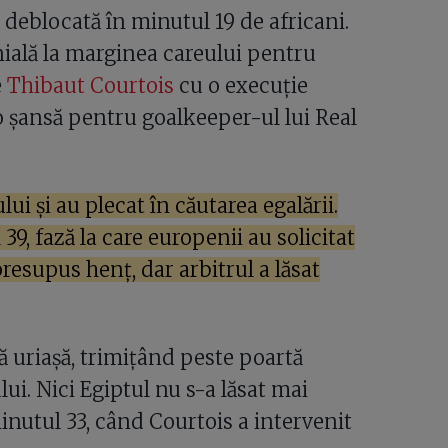
t deblocată în minutul 19 de africani.
nială la marginea careului pentru
e
Thibaut Courtois
cu o execuție
io șansă pentru goalkeeper-ul lui Real
ui și au plecat în căutarea egalării.
9, fază la care europenii au solicitat
presupus henț, dar arbitrul a lăsat
ă uriașă, trimițând peste poartă
lui. Nici Egiptul nu s-a lăsat mai
inutul 33, când Courtois a intervenit