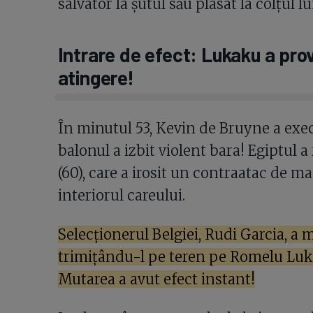
salvator la șutul său plasat la colțul l
Intrare de efect: Lukaku a pro
atingere!
În minutul 53, Kevin de Bruyne a execu
balonul a izbit violent bara! Egiptul
(60), care a irosit un contraatac de m
interiorul careului.
Selecționerul Belgiei, Rudi Garcia, a 
trimițându-l pe teren pe Romelu Luka
Mutarea a avut efect instant!