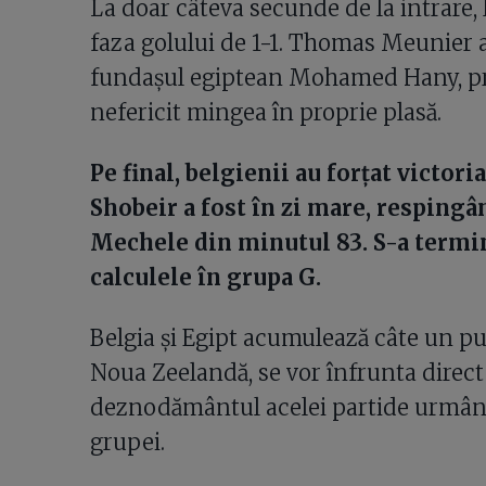
La doar câteva secunde de la intrare, 
faza golului de 1-1. Thomas Meunier a c
fundașul egiptean Mohamed Hany, pres
nefericit mingea în proprie plasă.
Pe final, belgienii au forțat victo
Shobeir a fost în zi mare, respingâ
Mechele din minutul 83. S-a termina
calculele în grupa G.
Belgia și Egipt acumulează câte un pun
Noua Zeelandă, se vor înfrunta direct 
deznodământul acelei partide urmând 
grupei.