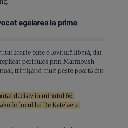
ung.
vocat egalarea la prima
tat foarte bine o lovitură liberă, dar
 a replicat periculos prin Marmoush
anual, trimițând mult peste poartă din
mutat decisiv în minutul 66,
ku în locul lui De Ketelaere.