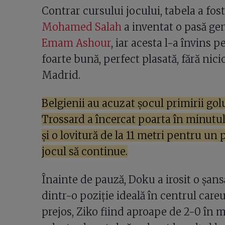
Contrar cursului jocului, tabela a fos
Mohamed Salah
a inventat o pasă ge
Emam Ashour
, iar acesta l-a învins p
foarte bună, perfect plasată, fără nic
Madrid.
Belgienii au acuzat șocul primirii golul
Trossard a încercat poarta în minutul 3
și o lovitură de la 11 metri pentru un 
jocul să continue.
Înainte de pauză, Doku a irosit o șans
dintr-o poziție ideală în centrul careu
prejos, Ziko fiind aproape de 2-0 în m