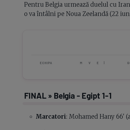
Pentru Belgia urmează duelul cu Iran (
o va întâlni pe Noua Zeelandă (22 iuni
ECHIPA
M
V
E
Î
G
FINAL » Belgia - Egipt 1-1
Marcatori
: Mohamed Hany 66' (a