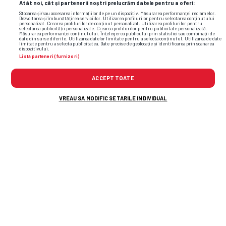
Atât noi, cât și partenerii noștri prelucrăm datele pentru a oferi:
Stocarea și/sau accesarea informațiilor de pe un dispozitiv. Măsurarea performanței reclamelor.
Dezvoltarea și îmbunătățirea serviciilor. Utilizarea profilurilor pentru selectarea conținutului
personalizat. Crearea profilurilor de conținut personalizat. Utilizarea profilurilor pentru
selectarea publicității personalizate. Crearea profilurilor pentru publicitate personalizată.
Măsurarea performanței conținutului. Înțelegerea publicului prin statistici sau combinații de
date din surse diferite. Utilizarea datelor limitate pentru a selecta conținutul. Utilizarea de date
limitate pentru a selecta publicitatea. Date precise de geolocație și identificarea prin scanarea
dispozitivului.
Listă parteneri (furnizori)
ACCEPT TOATE
VREAU SA MODIFIC SETARILE INDIVIDUAL