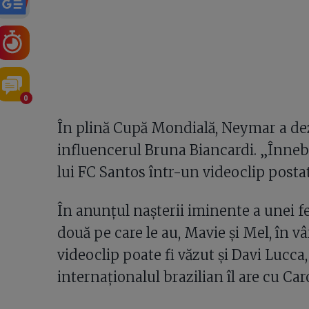
0
În plină Cupă Mondială, Neymar a dezvă
influencerul Bruna Biancardi. „Înneb
lui FC Santos într-un videoclip postat
În anunțul nașterii iminente a unei fet
două pe care le au, Mavie și Mel, în vâr
videoclip poate fi văzut și Davi Lucca, 
internaționalul brazilian îl are cu Car