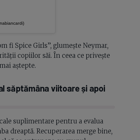
abiancardi)
vom fi Spice Girls”, glumește Neymar,
tății copiilor săi. În ceea ce privește
 mai aștepte.
l săptămâna viitoare și apoi
cale suplimentare pentru a evalua
amba dreaptă. Recuperarea merge bine,