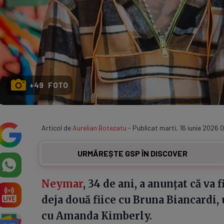
+49 FOTO
Articol de
Aurelian Botezatu
- Publicat marti, 16 iunie 2026 0
URMĂREȘTE GSP ÎN DISCOVER
Neymar
, 34 de ani, a anunțat că va f
deja două fiice cu Bruna Biancardi, u
cu Amanda Kimberly.