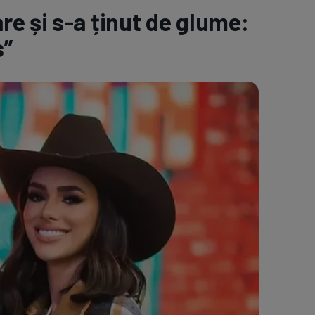
e și s-a ținut de glume:
e A
Meciuri
Clasament
s”