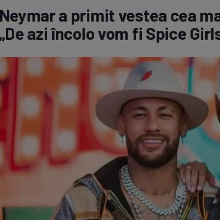
Neymar a primit vestea cea mar
Seri
Echipe
„De azi încolo vom fi Spice Girl
Program TV