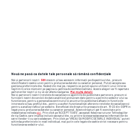
Sezon regulat
18:30
Etapa
4
,
09 august 2026
Universitatea Craiova
FC Argeş
Nouă ne pasă ca datele tale personale să rămână confidențiale
1
X
2
Noi și partenerii noștri
589
stocăm și/sau accesăm informații pe dispozitivul dvs., precum
identificatorii cookie unici pentru prelucrarea datelor cu caracter personal. Puteți accepta sau
gestiona preferințele dvs. făcând clic mai jos, respectiv vă puteți opune utilizării unui interes
1.65
3.85
5.65
legitim în orice moment pe pagina cu politica de confidențialitate. Aceste alegeri vor fi raportate
partenerilor noștri și nu vă vor afecta navigarea.
Mai multe detalii
Noi si partenerii nostri (retelele de socializare si agentiile de publicitate partenere, precum si
furnizorii nostri de servicii de date analitice) prelucram date pentru a permite website-ului sa
1.67
3.8
5.6
functioneze, pentru a personaliza continutul si anunturile publicitare afisate in functie de
interesele si/sau profilul dvs., pentru a va oferi functionalitati aferente retelelor de socializare si
pentru a analiza traficul pe website. Beneficiati de drepturile prevazute de art. 15-22 din GDPR in
legatura cu prelucrarea datelor cu caracter personal. Aceste drepturi pot fi exercitate prin
1.65
3.94
5.5
modalitatea indicata
aici
. Prin click pe “ACCEPT TOATE”, acceptati folosirea tuturor Tehnologiilor
de tip Cookie, care implica inclusiv acceptul dvs. cu privire la stocarea/accesarea informatiilor de
catre Vendor-ii cu care colaboram. Prin click pe “VREAU SA MODIFIC SETARILE INDIVIDUAL” puteti
schimba preferintele in mod individual, mai putin cele legate de cookie strict necesare pentru
1.68
3.75
5.49
functionarea website-ului.