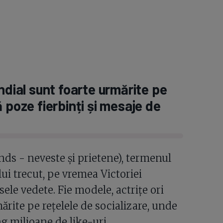
ndial sunt foarte urmărite pe
 poze fierbinți și mesaje de
ds - neveste și prietene), termenul
lui trecut, pe vremea Victoriei
sele vedete. Fie modele, actrițe ori
ărite pe rețelele de socializare, unde
g milioane de like-uri.