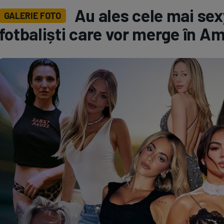
Au ales cele mai sex
GALERIE FOTO
Seri
Echipe
fotbaliști care vor merge în A
Program TV