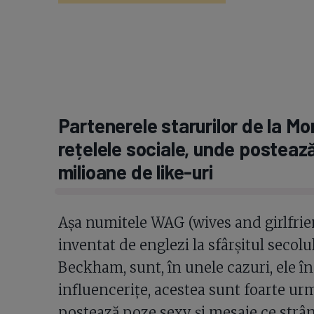
Partenerele starurilor de la Mo
rețelele sociale, unde postează
milioane de like-uri
Așa numitele WAG (wives and girlfrien
inventat de englezi la sfârșitul secolu
Beckham, sunt, în unele cazuri, ele în
influencerițe, acestea sunt foarte urm
postează poze sexy și mesaje ce strân