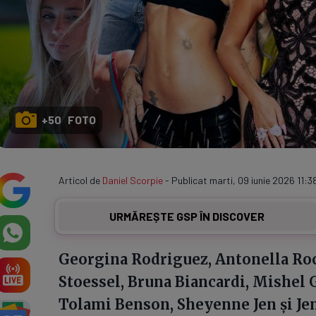
+50 FOTO
Articol de
Daniel Scorpie
- Publicat marti, 09 iunie 2026 11:3
URMĂREȘTE GSP ÎN DISCOVER
Georgina Rodriguez, Antonella Roc
Stoessel, Bruna Biancardi, Mishel G
Tolami Benson, Sheyenne Jen și Jem