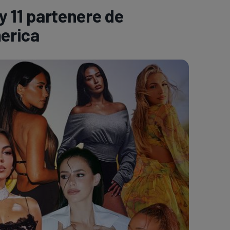
y 11 partenere de
e A
Meciuri
Clasament
merica