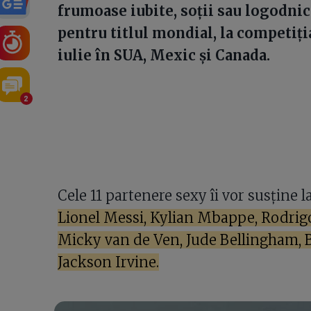
frumoase iubite, soții sau logodnic
pentru titlul mondial, la competiția
iulie în SUA, Mexic și Canada.
2
Cele 11 partenere sexy îi vor susține
Lionel Messi, Kylian Mbappe, Rodrigo
Micky van de Ven, Jude Bellingham, 
Jackson Irvine.