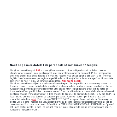
fosta campioană mondială, vor să îl aibă pe
Messi acolo.
Însă noi ne-am făcut datoria, le mulțumesc
foarte mult jucătorilor mei. Și le transmit fanilor
egipteni, poporului egiptean, poporului arab și
celui african că de multe ori poți să muncești
din greu, să faci tot ce depinde de tine, dar în
același timp există alți factori care complică
lucrurile
Nouă ne pasă ca datele tale personale să rămână confidențiale
Noi și partenerii noștri
589
stocăm și/sau accesăm informații pe dispozitivul dvs., precum
identificatorii cookie unici pentru prelucrarea datelor cu caracter personal. Puteți accepta sau
gestiona preferințele dvs. făcând clic mai jos, respectiv vă puteți opune utilizării unui interes
legitim în orice moment pe pagina cu politica de confidențialitate. Aceste alegeri vor fi raportate
partenerilor noștri și nu vă vor afecta navigarea.
Mai multe detalii
Noi si partenerii nostri (retelele de socializare si agentiile de publicitate partenere, precum si
furnizorii nostri de servicii de date analitice) prelucram date pentru a permite website-ului sa
functioneze, pentru a personaliza continutul si anunturile publicitare afisate in functie de
Qualification
interesele si/sau profilul dvs., pentru a va oferi functionalitati aferente retelelor de socializare si
17:00
pentru a analiza traficul pe website. Beneficiati de drepturile prevazute de art. 15-22 din GDPR in
Etapa
3
,
13 august 2026
legatura cu prelucrarea datelor cu caracter personal. Aceste drepturi pot fi exercitate prin
modalitatea indicata
aici
. Prin click pe “ACCEPT TOATE”, acceptati folosirea tuturor Tehnologiilor
de tip Cookie, care implica inclusiv acceptul dvs. cu privire la stocarea/accesarea informatiilor de
catre Vendor-ii cu care colaboram. Prin click pe “VREAU SA MODIFIC SETARILE INDIVIDUAL” puteti
schimba preferintele in mod individual, mai putin cele legate de cookie strict necesare pentru
functionarea website-ului.