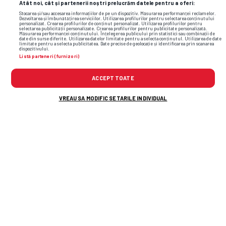
Atât noi, cât și partenerii noștri prelucrăm datele pentru a oferi:
Stocarea și/sau accesarea informațiilor de pe un dispozitiv. Măsurarea performanței reclamelor.
Dezvoltarea și îmbunătățirea serviciilor. Utilizarea profilurilor pentru selectarea conținutului
personalizat. Crearea profilurilor de conținut personalizat. Utilizarea profilurilor pentru
selectarea publicității personalizate. Crearea profilurilor pentru publicitate personalizată.
Măsurarea performanței conținutului. Înțelegerea publicului prin statistici sau combinații de
date din surse diferite. Utilizarea datelor limitate pentru a selecta conținutul. Utilizarea de date
limitate pentru a selecta publicitatea. Date precise de geolocație și identificarea prin scanarea
dispozitivului.
Listă parteneri (furnizori)
ACCEPT TOATE
VREAU SA MODIFIC SETARILE INDIVIDUAL